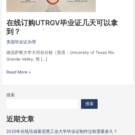
几
天
可
在线订购UTRGV毕业证几天可以拿
以
到？
拿
到？
美国毕业证办理
德克萨斯大学大河谷分校（英语：University of Texas Rio
Grande Valley; 简 […]
Read More »
搜索
搜索
近期文章
2025年在线完成慕尼黑工业大学毕业证制作过程需要多久？