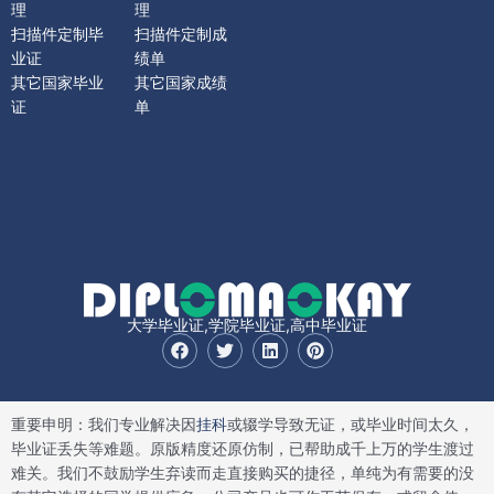
理
理
扫描件定制毕
扫描件定制成
业证
绩单
其它国家毕业
其它国家成绩
证
单
大学毕业证,学院毕业证,高中毕业证
F
T
L
P
a
w
i
i
c
i
n
n
e
t
k
t
b
t
e
e
重要申明：我们专业解决因
挂科
或辍学导致无证，或毕业时间太久，
o
e
d
r
o
r
i
e
毕业证丢失等难题。原版精度还原仿制，已帮助成千上万的学生渡过
k
n
s
难关。我们不鼓励学生弃读而走直接购买的捷径，单纯为有需要的没
t