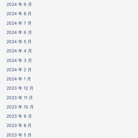
2024 年 9 月
2024 年 8 月
2024 年 7 月
2024 年 6 月
2024 年 5 月
2024 年 4 月
2024 年 3 月
2024 年 2 月
2024 年 1 月
2023 年 12 月
2023 年 11 月
2023 年 10 月
2023 年 9 月
2023 年 8 月
2023 年 5 月