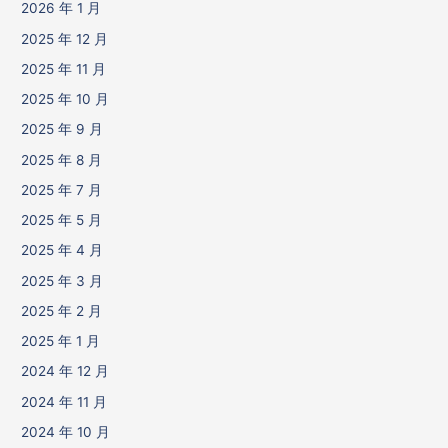
2026 年 1 月
2025 年 12 月
2025 年 11 月
2025 年 10 月
2025 年 9 月
2025 年 8 月
2025 年 7 月
2025 年 5 月
2025 年 4 月
2025 年 3 月
2025 年 2 月
2025 年 1 月
2024 年 12 月
2024 年 11 月
2024 年 10 月