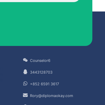
Counselor6
们
3443128703
程
题
+852 6591 3617
Rory@diplomaokay.com