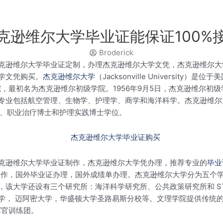
克逊维尔大学毕业证能保证100%
Broderick
克逊维尔大学毕业证定制，办理杰克逊维尔大学文凭，杰克逊维尔大学学位定
学文凭购买。
杰克逊维尔大学
（Jacksonville Univers
，最初名为杰克逊维尔初级学院。1956年9月5日，杰克逊维尔初级
专业包括航空管理、生物学、护理学、商学和海洋科学。杰克逊维尔大
士、职业治疗博士和护理实践博士学位。
克逊维尔大学毕业证制作，杰克逊维尔大学凭办理，推荐专业的
毕业
制作，国外毕业证办理，国外成绩单办理。杰克逊维尔大学分为五个
该大学还设有三个研究所：海洋科学研究所、公共政策研究所和 ST
学， 迈阿密大学，华盛顿大学圣路易斯分校等。文理学院提供传统的
备军官训练团。