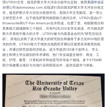
理UTRGV文凭，德克萨斯大学大河谷分校学位定制，推荐
美国毕业证
办理
公司diplomaokay.com.在线进行高仿德克萨斯大学大河谷分校文
凭，德克萨斯大学大河谷分校假学历，美国大学文凭购买。是一所公
立研究型大学，位于德克萨斯州南部格兰德河沿岸。UTRGV是由UT-
Brownsville和UT-Pan American合并而成，在爱丁堡、布朗斯维尔和
里奥格兰德城拥有三个校区，共有约28,000名学生就读。作为德克萨
斯大学系统中最大的大学，UTRGV被卡内基基金会列为“研究活动活
跃”。其地位反映了该大学庞大的研究组合和服务于多元化RGV地区需
求的作用。UTRGV致力于增加当地西班牙裔社区接受高等教育的机
会，并通过研究创造经济机会。该大学提供130多个副学士、学士、
硕士和博士学位级别的学术课程。热门专业涵盖生物学、商业、工
程、护理、教育、计算机科学和创意写作等各个领域。多个STEM和
医疗保健重点项目与当地行业和医院合作，提供实践学习体验。