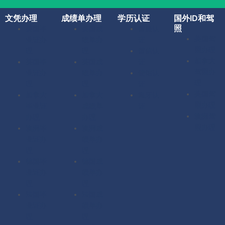
文凭办理
成绩单办理
学历认证
国外ID和驾
照
美国毕
美国成
留服认
美国驾
业证办
绩单办
证
照办理
理
理
留信认
加拿大
英国毕
英国成
证
驾照办
业证办
绩单办
使馆认
理
理
理
证
英国驾
加拿大
加拿大
海牙认
照办理
毕业证
成绩单
证
澳洲驾
办理
办理
照办理
澳洲毕
澳洲成
业证办
绩单办
理
理
德国毕
德国成
业证办
绩单办
理
理
法国毕
法国成
业证办
绩单办
理
理