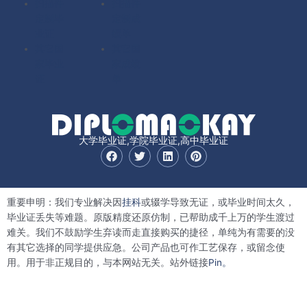
扫描件
扫描件
定制毕
定制成
业证
绩单
其它国
其它国
家毕业
家成绩
证
单
大学毕业证,学院毕业证,高中毕业证
F
T
L
P
a
w
i
i
c
i
n
n
e
t
k
t
b
t
e
e
重要申明：我们专业解决因
挂科
或辍学导致无证，或毕业时间太久，
o
e
d
r
o
r
i
e
毕业证丢失等难题。原版精度还原仿制，已帮助成千上万的学生渡过
k
n
s
难关。我们不鼓励学生弃读而走直接购买的捷径，单纯为有需要的没
t
有其它选择的同学提供应急。公司产品也可作工艺保存，或留念使
用。用于非正规目的，与本网站无关。站外链接
Pin。