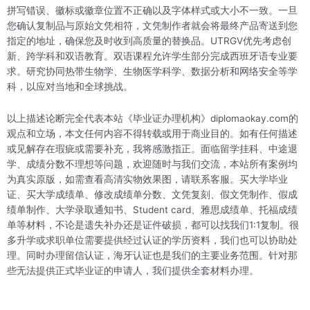
拼写错误、徽标或徽章位置不正确以及字体样式或大小不一致。一旦
您确认复制品与原始文凭相符，文凭制作者就会将最终产品寄送到您
指定的地址，确保您及时收到高质量的替换品。UTRGV优先考虑创
新、跨学科和双语教育。双语课程允许学生部分完成西班牙语专业要
求。研究协同热带生物学、生物医学科学、数据分析和网络安全等学
科，以应对当地和全球挑战。
以上描述论断完全代表本站《毕业证办理机构》diplomaokay.com的
观点和立场，本文任何内容不得转载或用于商业目的。如有任何描述
或见解存在瑕疵或需要补充，我将感激指正。面临留学挂科、中途退
学、成绩分数不理想等问题，欢迎随时与我们交流，本站所有案例均
为真实原版，如需查看高清实物效果图，请联系客服。买大学毕业
证、买大学成绩单、修改成绩单分数、文凭复刻、假文凭制作、假成
绩单制作、大学录取通知书、Student card、雅思成绩单、托福成绩
单等材料，不论是遗失补办还是证件破损，都可以找我们1:1复制。很
多升学或求职单位需要提供经过认证的学历资料，我们也可以协助处
理。同时办理留信认证，海牙认证也是我们的主要业务范围。针对那
些无法提供正式毕业证的申请人，我们提供全套材料办理。