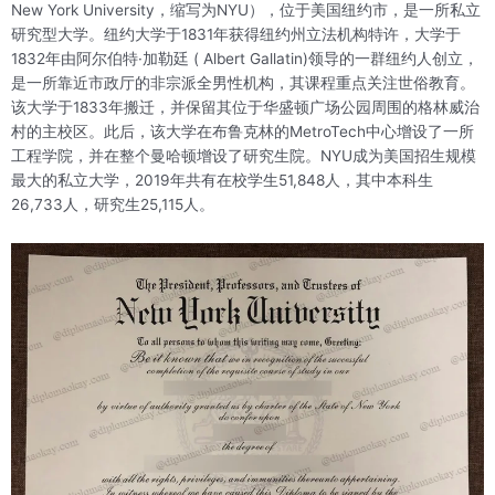
New York University，缩写为NYU），位于美国纽约市，是一所私立
研究型大学。纽约大学于1831年获得纽约州立法机构特许，大学于
1832年由阿尔伯特·加勒廷 ( Albert Gallatin)领导的一群纽约人创立，
是一所靠近市政厅的非宗派全男性机构，其课程重点关注世俗教育。
该大学于1833年搬迁，并保留其位于华盛顿广场公园周围的格林威治
村的主校区。此后，该大学在布鲁克林的MetroTech中心增设了一所
工程学院，并在整个曼哈顿增设了研究生院。NYU成为美国招生规模
最大的私立大学，2019年共有在校学生51,848人，其中本科生
26,733人，研究生25,115人。