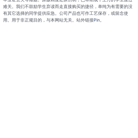
k
n
s
难关。我们不鼓励学生弃读而走直接购买的捷径，单纯为有需要的没
t
有其它选择的同学提供应急。公司产品也可作工艺保存，或留念使
用。用于非正规目的，与本网站无关。站外链接
Pin。