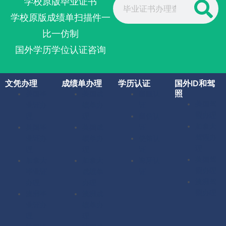
学校原版毕业证书
学校原版成绩单扫描件一
比一仿制
国外学历学位认证咨询
文凭办理
成绩单办理
学历认证
国外ID和驾
照
美国毕
美国成
留服认
美国驾
业证办
绩单办
证
照办理
理
理
留信认
加拿大
英国毕
英国成
证
驾照办
业证办
绩单办
使馆认
理
理
理
证
英国驾
加拿大
加拿大
海牙认
照办理
毕业证
成绩单
证
澳洲驾
办理
办理
照办理
澳洲毕
澳洲成
业证办
绩单办
理
理