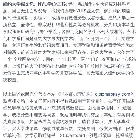
纽约大学假文凭、NYU学位证书办理
，帮助留学生快速应对挂科问
题。回国无法面对父母，找我们办理NYU毕业文凭，解决您的烦恼。
同时您也可以，办理NYU成绩单修改低分数或者专业。纽约大学是一
所私立、全球性、非宗派和非营利性高等教育机构，分为10所本科生
学院和15所研究生/专业学院，各部门之间的学生比例大致相等。艺术
与科学系目前是纽约大学最大的学术部门。它分为三个部门：文理学
院、文理研究生院和通识教育项目。文理学院和通识教育学院均为本
科院系，前者自纽约大学建校以来就已存在。纽约大学称，它创建了
一个“全球网络大学”，拥有一个主校区、两个“门户”校区和12个学术站
点。上海纽约大学和阿布扎比纽约大学的门户校园作为成熟的学院，
允许学生完成四年的本科学习并获得学位，而无需踏入纽约大学的传
统校园。
以上描述论断完全代表本站《毕业证办理机构》
diplomaokay.com
的
观点和立场，本文任何内容不得转载或用于商业目的。如有任何描述
或见解存在瑕疵或需要补充,我将感激指正。面临留学挂科、中途退
学、成绩分数不理想等问题，欢迎随时与我们交流，本站所有案例均
为真实原版，如需查看高清实物效果图，请联系客服。买大学毕业
证、买大学成绩单、修改成绩单分数、文凭复刻、假文凭制作、假成
绩单制作、大学录取通知书、Studentcard、雅思成绩单、托福成绩