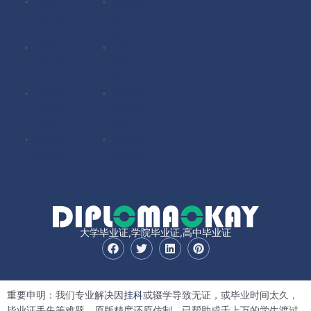
德国毕
德国成
业证办
绩单办
理
理
法国毕
法国成
业证办
绩单办
理
理
扫描件
扫描件
定制毕
定制成
业证
绩单
其它国
其它国
家毕业
家成绩
证
单
大学毕业证,学院毕业证,高中毕业证
F
T
L
P
a
w
i
i
c
i
n
n
e
t
k
t
b
t
e
e
重要申明：我们专业解决因
挂科
或辍学导致无证，或毕业时间太久，
o
e
d
r
o
r
i
e
毕业证丢失等难题。原版精度还原仿制，已帮助成千上万的学生渡过