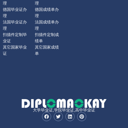
理
理
德国毕业证办
德国成绩单办
理
理
法国毕业证办
法国成绩单办
理
理
扫描件定制毕
扫描件定制成
业证
绩单
其它国家毕业
其它国家成绩
证
单
大学毕业证,学院毕业证,高中毕业证
F
T
L
P
a
w
i
i
c
i
n
n
e
t
k
t