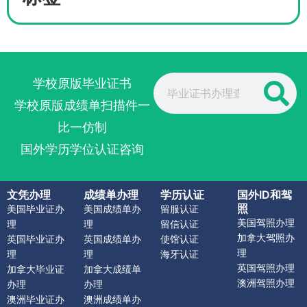
Search
学校原版毕业证书
学校原版成绩单扫描件一
比一仿制
国外学历学位认证咨询
文凭办理
成绩单办理
学历认证
国外ID和驾
照
美国毕业证办
美国成绩单办
留服认证
美国驾照办理
理
理
留信认证
加拿大驾照办
英国毕业证办
英国成绩单办
使馆认证
理
理
理
海牙认证
英国驾照办理
加拿大毕业证
加拿大成绩单
澳洲驾照办理
办理
办理
澳洲毕业证办
澳洲成绩单办