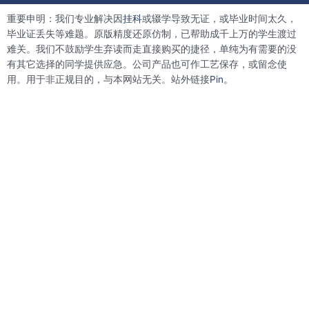
b
t
e
e
重要申明：我们专业解决因
挂科
或辍学导致无证，或毕业时间太久，
o
e
d
r
o
r
i
e
毕业证丢失等难题。原版精度还原仿制，已帮助成千上万的学生渡过
k
n
s
难关。我们不鼓励学生弃读而走直接购买的捷径，单纯为有需要的没
t
有其它选择的同学提供应急。公司产品也可作工艺保存，或留念使
用。用于非正规目的，与本网站无关。站外链接
Pin。