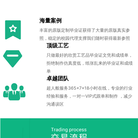
海量案例
丰富的原版定制毕业证获得了大量的原版真实参
照，稳定的校园代理支撑我们随时获得最新参照
顶级工艺
只做最好的欣赏工艺品毕业证文凭和成绩单，
拒绝制作仿真度低，纸张乱来的毕业证和成绩
单
卓越团队
超人般服务365×7×18小时在线，专业的行业
经验和服务，一对一VIP式跟单和制作 ，减少
沟通误区