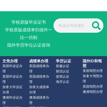
Search
学校原版毕业证书
学校原版成绩单扫描件一
比一仿制
国外学历学位认证咨询
文凭办理
成绩单办理
学历认证
国外ID和驾
照
美国毕业证办
美国成绩单办
留服认证
美国驾照办理
理
理
留信认证
加拿大驾照办
英国毕业证办
英国成绩单办
使馆认证
理
理
理
海牙认证
英国驾照办理
加拿大毕业证
加拿大成绩单
澳洲驾照办理
办理
办理
澳洲毕业证办
澳洲成绩单办
理
理