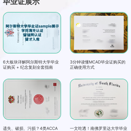
毕业证展示
6大板块详解阿尔斯特大学毕业
3分钟读懂MCAD毕业证购买的
证购买 + 纪念复刻全套指南
正确使用方式
遗失、破损、污损？4类ACCA
一文吃透！南佛罗里达大学毕业