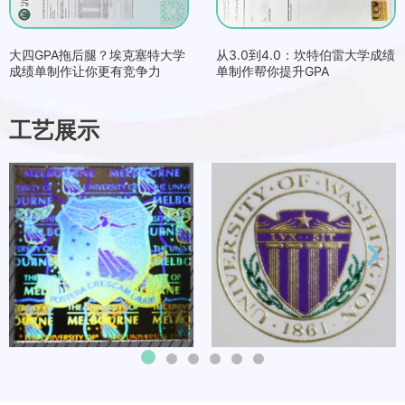
大四GPA拖后腿？埃克塞特大学
从3.0到4.0：坎特伯雷大学成绩
成绩单制作让你更有竞争力
单制作帮你提升GPA
工艺展示