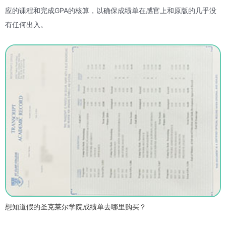
应的课程和完成GPA的核算，以确保成绩单在感官上和原版的几乎没
有任何出入。
Page
Page
Page
Page
想知道假的圣克莱尔学院成绩单去哪里购买？