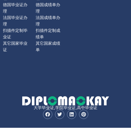
德国毕业证办
德国成绩单办
理
理
法国毕业证办
法国成绩单办
理
理
扫描件定制毕
扫描件定制成
业证
绩单
其它国家毕业
其它国家成绩
证
单
大学毕业证,学院毕业证,高中毕业证
F
T
L
P
a
w
i
i
c
i
n
n
e
t
k
t
b
t
e
e