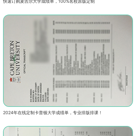
快速订购麦吉尔大学成绩单，100%名校原版定制
2024年在线定制卡普顿大学成绩单，专业排版排课！