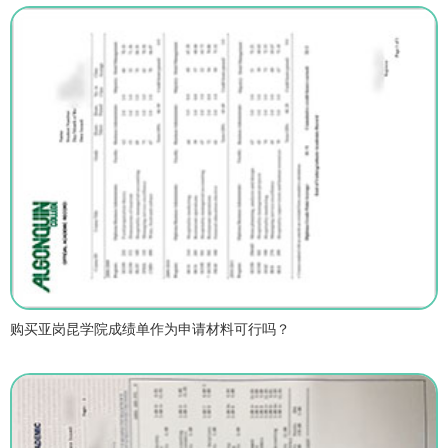
购买亚岗昆学院成绩单作为申请材料可行吗？