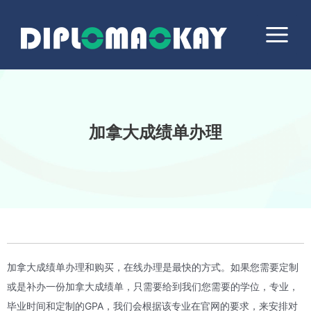
跳
Main
至
Menu
内
容
加拿大成绩单办理
加拿大成绩单办理和购买，在线办理是最快的方式。如果您需要定制
或是补办一份加拿大成绩单，只需要给到我们您需要的学位，专业，
毕业时间和定制的GPA，我们会根据该专业在官网的要求，来安排对