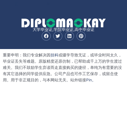
证
单
大学毕业证,学院毕业证,高中毕业证
F
T
L
P
a
w
i
i
c
i
n
n
e
t
k
t
b
t
e
e
重要申明：我们专业解决因
挂科
或辍学导致无证，或毕业时间太久，
o
e
d
r
o
r
i
e
毕业证丢失等难题。原版精度还原仿制，已帮助成千上万的学生渡过
k
n
s
难关。我们不鼓励学生弃读而走直接购买的捷径，单纯为有需要的没
t
有其它选择的同学提供应急。公司产品也可作工艺保存，或留念使
用。用于非正规目的，与本网站无关。站外链接
Pin。