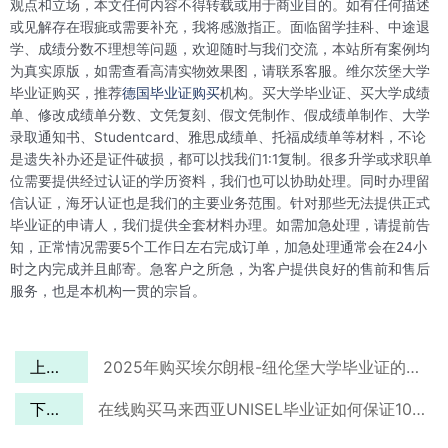
观点和立场，本文任何内容不得转载或用于商业目的。如有任何描述
或见解存在瑕疵或需要补充，我将感激指正。面临留学挂科、中途退
学、成绩分数不理想等问题，欢迎随时与我们交流，本站所有案例均
为真实原版，如需查看高清实物效果图，请联系客服。维尔茨堡大学
毕业证购买，推荐
德国毕业证购买
机构。买大学毕业证、买大学成绩
单、修改成绩单分数、文凭复刻、假文凭制作、假成绩单制作、大学
录取通知书、Studentcard、雅思成绩单、托福成绩单等材料，不论
是遗失补办还是证件破损，都可以找我们1:1复制。很多升学或求职单
位需要提供经过认证的学历资料，我们也可以协助处理。同时办理留
信认证，海牙认证也是我们的主要业务范围。针对那些无法提供正式
毕业证的申请人，我们提供全套材料办理。如需加急处理，请提前告
知，正常情况需要5个工作日左右完成订单，加急处理通常会在24小
时之内完成并且邮寄。急客户之所急，为客户提供良好的售前和售后
服务，也是本机构一贯的宗旨。
上一篇
2025年购买埃尔朗根-纽伦堡大学毕业证的最佳理由
下一篇
在线购买马来西亚UNISEL毕业证如何保证100%接近原版？