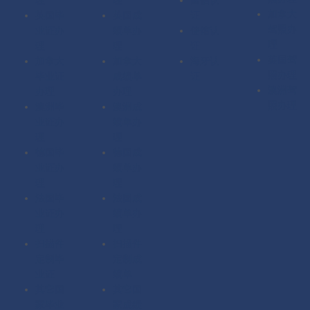
加拿大
英国毕
英国成
证
驾照办
业证办
绩单办
使馆认
理
理
理
证
英国驾
加拿大
加拿大
海牙认
照办理
毕业证
成绩单
证
澳洲驾
办理
办理
照办理
澳洲毕
澳洲成
业证办
绩单办
理
理
德国毕
德国成
业证办
绩单办
理
理
法国毕
法国成
业证办
绩单办
理
理
扫描件
扫描件
定制毕
定制成
业证
绩单
其它国
其它国
家毕业
家成绩