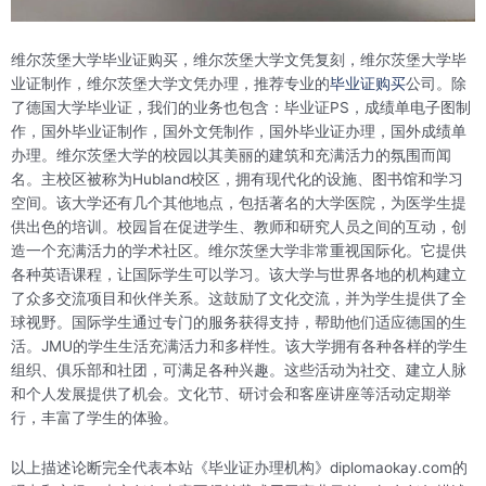
维尔茨堡大学毕业证购买，维尔茨堡大学文凭复刻，维尔茨堡大学毕
业证制作，维尔茨堡大学文凭办理，推荐专业的
毕业证购买
公司。除
了德国大学毕业证，我们的业务也包含：毕业证PS，成绩单电子图制
作，国外毕业证制作，国外文凭制作，国外毕业证办理，国外成绩单
办理。维尔茨堡大学的校园以其美丽的建筑和充满活力的氛围而闻
名。主校区被称为Hubland校区，拥有现代化的设施、图书馆和学习
空间。该大学还有几个其他地点，包括著名的大学医院，为医学生提
供出色的培训。校园旨在促进学生、教师和研究人员之间的互动，创
造一个充满活力的学术社区。维尔茨堡大学非常重视国际化。它提供
各种英语课程，让国际学生可以学习。该大学与世界各地的机构建立
了众多交流项目和伙伴关系。这鼓励了文化交流，并为学生提供了全
球视野。国际学生通过专门的服务获得支持，帮助他们适应德国的生
活。JMU的学生生活充满活力和多样性。该大学拥有各种各样的学生
组织、俱乐部和社团，可满足各种兴趣。这些活动为社交、建立人脉
和个人发展提供了机会。文化节、研讨会和客座讲座等活动定期举
行，丰富了学生的体验。
以上描述论断完全代表本站《毕业证办理机构》diplomaokay.com的