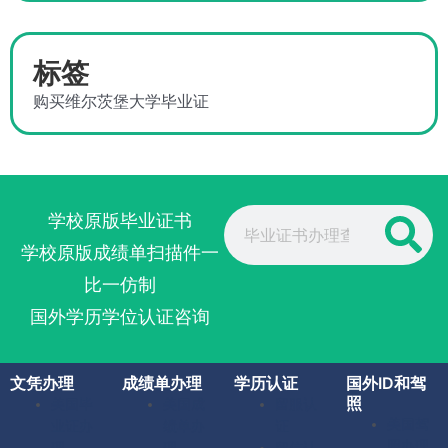
标签
购买维尔茨堡大学毕业证
Search
学校原版毕业证书
学校原版成绩单扫描件一
比一仿制
国外学历学位认证咨询
文凭办理
成绩单办理
学历认证
国外ID和驾
照
美国毕
美国成
留服认
美国驾
业证办
绩单办
证
照办理
理
理
留信认