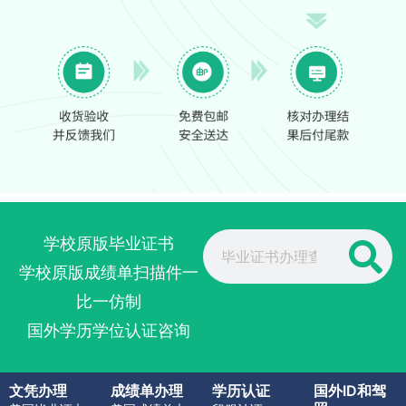
Search
学校原版毕业证书
学校原版成绩单扫描件一
比一仿制
国外学历学位认证咨询
文凭办理
成绩单办理
学历认证
国外ID和驾