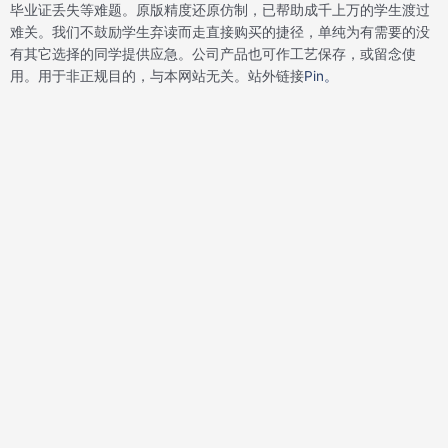
o
r
i
e
毕业证丢失等难题。原版精度还原仿制，已帮助成千上万的学生渡过
k
n
s
难关。我们不鼓励学生弃读而走直接购买的捷径，单纯为有需要的没
t
有其它选择的同学提供应急。公司产品也可作工艺保存，或留念使
用。用于非正规目的，与本网站无关。站外链接
Pin。