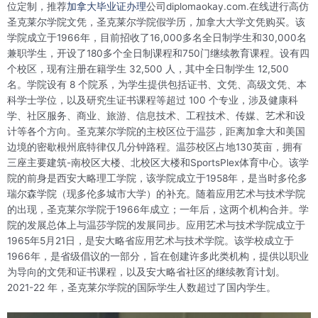
位定制，推荐
加拿大毕业证办理
公司diplomaokay.com.在线进行高仿
圣克莱尔学院文凭，圣克莱尔学院假学历，加拿大大学文凭购买。该
学院成立于1966年，目前招收了16,000多名全日制学生和30,000名
兼职学生，开设了180多个全日制课程和750门继续教育课程。设有四
个校区，现有注册在籍学生 32,500 人，其中全日制学生 12,500
名。学院设有 8 个院系，为学生提供包括证书、文凭、高级文凭、本
科学士学位，以及研究生证书课程等超过 100 个专业，涉及健康科
学、社区服务、商业、旅游、信息技术、工程技术、传媒、艺术和设
计等各个方向。圣克莱尔学院的主校区位于温莎，距离加拿大和美国
边境的密歇根州底特律仅几分钟路程。温莎校区占地130英亩，拥有
三座主要建筑-南校区大楼、北校区大楼和SportsPlex体育中心。该学
院的前身是西安大略理工学院，该学院成立于1958年，是当时多伦多
瑞尔森学院（现多伦多城市大学）的补充。随着应用艺术与技术学院
的出现，圣克莱尔学院于1966年成立；一年后，这两个机构合并。学
院的发展总体上与温莎学院的发展同步。应用艺术与技术学院成立于
1965年5月21日，是安大略省应用艺术与技术学院。该学校成立于
1966年，是省级倡议的一部分，旨在创建许多此类机构，提供以职业
为导向的文凭和证书课程，以及安大略省社区的继续教育计划。
2021-22 年，圣克莱尔学院的国际学生人数超过了国内学生。