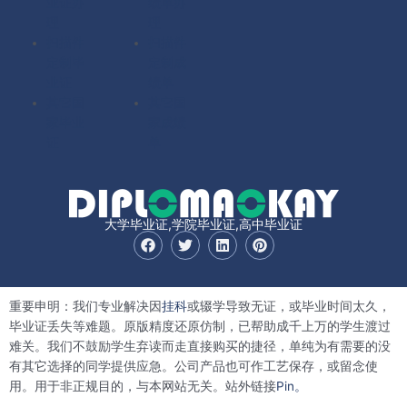
业证办
绩单办
理
理
扫描件
扫描件
定制毕
定制成
业证
绩单
其它国
其它国
家毕业
家成绩
证
单
大学毕业证,学院毕业证,高中毕业证
F
T
L
P
a
w
i
i
c
i
n
n
e
t
k
t
b
t
e
e
重要申明：我们专业解决因
挂科
或辍学导致无证，或毕业时间太久，
o
e
d
r
o
r
i
e
毕业证丢失等难题。原版精度还原仿制，已帮助成千上万的学生渡过
k
n
s
难关。我们不鼓励学生弃读而走直接购买的捷径，单纯为有需要的没
t
有其它选择的同学提供应急。公司产品也可作工艺保存，或留念使
用。用于非正规目的，与本网站无关。站外链接
Pin。