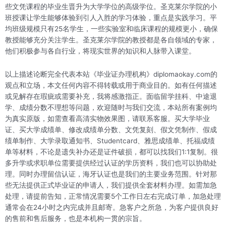
些文凭课程的毕业生晋升为大学学位的高级学位。圣克莱尔学院的小
班授课让学生能够体验到引人入胜的学习体验，重点是实践学习。平
均班级规模只有25名学生，一些实验室和临床课程的规模更小，确保
教授能够充分关注学生。圣克莱尔学院的教授都是各自领域的专家，
他们积极参与各自行业，将现实世界的知识和人脉带入课堂。
以上描述论断完全代表本站《毕业证办理机构》diplomaokay.com的
观点和立场，本文任何内容不得转载或用于商业目的。如有任何描述
或见解存在瑕疵或需要补充，我将感激指正。面临留学挂科、中途退
学、成绩分数不理想等问题，欢迎随时与我们交流，本站所有案例均
为真实原版，如需查看高清实物效果图，请联系客服。买大学毕业
证、买大学成绩单、修改成绩单分数、文凭复刻、假文凭制作、假成
绩单制作、大学录取通知书、Studentcard、雅思成绩单、托福成绩
单等材料，不论是遗失补办还是证件破损，都可以找我们1:1复制。很
多升学或求职单位需要提供经过认证的学历资料，我们也可以协助处
理。同时办理留信认证，海牙认证也是我们的主要业务范围。针对那
些无法提供正式毕业证的申请人，我们提供全套材料办理。如需加急
处理，请提前告知，正常情况需要5个工作日左右完成订单，加急处理
通常会在24小时之内完成并且邮寄。急客户之所急，为客户提供良好
的售前和售后服务，也是本机构一贯的宗旨。