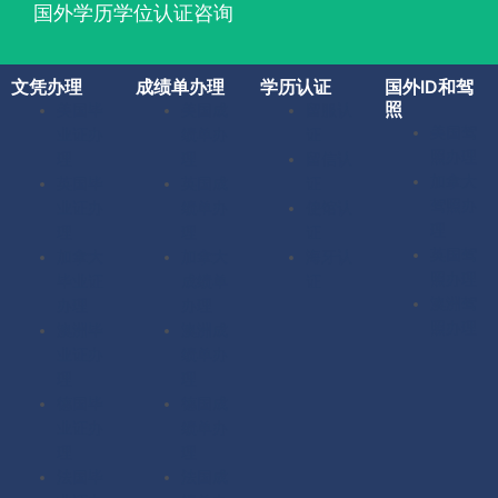
国外学历学位认证咨询
文凭办理
成绩单办理
学历认证
国外ID和驾
照
美国毕
美国成
留服认
美国驾
业证办
绩单办
证
照办理
理
理
留信认
加拿大
英国毕
英国成
证
驾照办
业证办
绩单办
使馆认
理
理
理
证
英国驾
加拿大
加拿大
海牙认
照办理
毕业证
成绩单
证
澳洲驾
办理
办理
照办理
澳洲毕
澳洲成
业证办
绩单办
理
理
德国毕
德国成
业证办
绩单办
理
理
法国毕
法国成