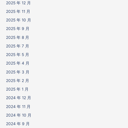
2025 年 12 月
2025 年 11 月
2025 年 10 月
2025 年 9 月
2025 年 8 月
2025 年 7 月
2025 年 5 月
2025 年 4 月
2025 年 3 月
2025 年 2 月
2025 年 1 月
2024 年 12 月
2024 年 11 月
2024 年 10 月
2024 年 9 月