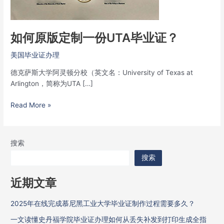
UTA
毕
业
如何原版定制一份UTA毕业证？
证？
美国毕业证办理
德克萨斯大学阿灵顿分校（英文名：University of Texas at
Arlington，简称为UTA […]
Read More »
搜索
搜索
近期文章
2025年在线完成慕尼黑工业大学毕业证制作过程需要多久？
一文读懂史丹福学院毕业证办理如何从丢失补发到打印生成全指