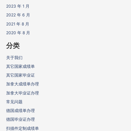
2023 年 1 月
2022 年 6 月
2021 年 8 月
2020 年 8 月
分类
关于我们
其它国家成绩单
其它国家毕业证
加拿大成绩单办理
加拿大毕业证办理
常见问题
德国成绩单办理
德国毕业证办理
扫描件定制成绩单