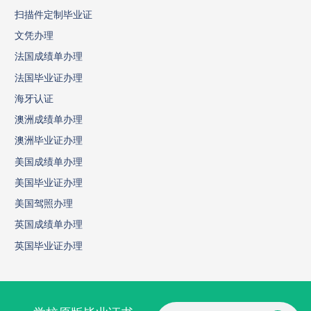
扫描件定制毕业证
文凭办理
法国成绩单办理
法国毕业证办理
海牙认证
澳洲成绩单办理
澳洲毕业证办理
美国成绩单办理
美国毕业证办理
美国驾照办理
英国成绩单办理
英国毕业证办理
Search