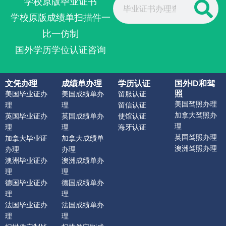
学校原版毕业证书
学校原版成绩单扫描件一
比一仿制
国外学历学位认证咨询
文凭办理
成绩单办理
学历认证
国外ID和驾
照
美国毕业证办
美国成绩单办
留服认证
美国驾照办理
理
理
留信认证
加拿大驾照办
英国毕业证办
英国成绩单办
使馆认证
理
理
理
海牙认证
英国驾照办理
加拿大毕业证
加拿大成绩单
澳洲驾照办理
办理
办理
澳洲毕业证办
澳洲成绩单办
理
理
德国毕业证办
德国成绩单办
理
理
法国毕业证办
法国成绩单办
理
理