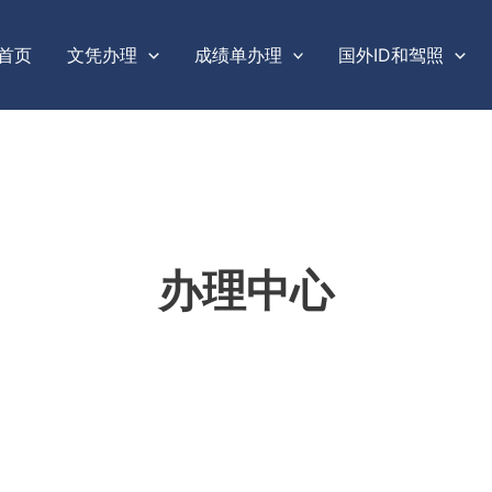
首页
文凭办理
成绩单办理
国外ID和驾照
办理中心