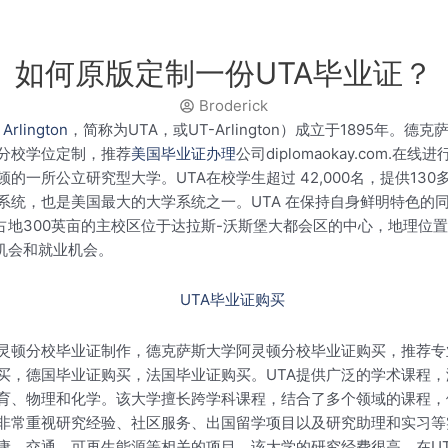
如何原版定制一份UTA毕业证？
Broderick
 Arlington
，简称为UTA，或UT-Arlington）成立于1895年。
分校学位定制，推荐
美国毕业证办理
公司diplomaokay.co
一所公立研究型大学。UTA在校学生超过 42,000名，提供13
统，也是美国最大的大学系统之一。UTA 在保持自身鲜明特色的同
占地300英亩的主校区位于达拉斯-沃斯堡大都会区的中心，地理位
机会和就业机会。
斯大学阿灵顿分校毕业证制作，德克萨斯大学阿灵顿分校毕业证购买，推荐
买，德国毕业证购买，法国毕业证购买。UTA提供广泛的学术课程
育、物理和化学。该大学擅长跨学科课程，结合了多个领域的课程，
还非常重视研究经验、社区服务、出国留学项目以及研究助理和实习
健康、交通、可再生能源等相关的项目。该大学的研究经费很高，在U