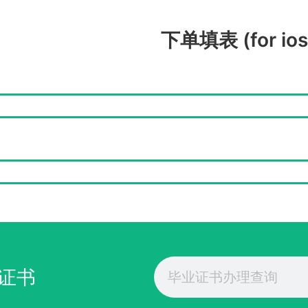
下单填表 (for ios
买
Search
证书