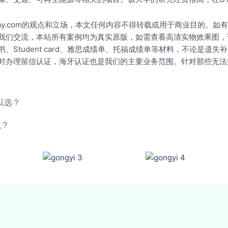
okay.com的观点和立场，本文任何内容不得转载或用于商业目的
我们交流，本站所有案例均为真实原版，如需查看高清实物效果图，
Student card、雅思成绩单、托福成绩单等材料，不论是遗失
时办理留信认证，海牙认证也是我们的主要业务范围。针对那些无法
以选？
么？