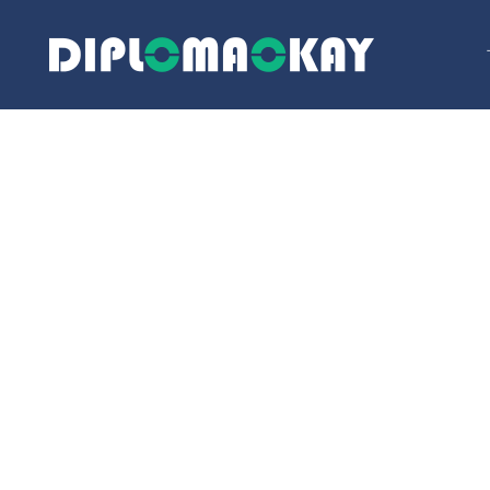
跳
至
内
容