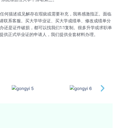
。如有任何描述或见解存在瑕疵或需要补充，我将感激指正。面临
请联系客服。买大学毕业证、买大学成绩单、修改成绩单分
补办还是证件破损，都可以找我们1:1复制。很多升学或求职单
提供正式毕业证的申请人，我们提供全套材料办理。