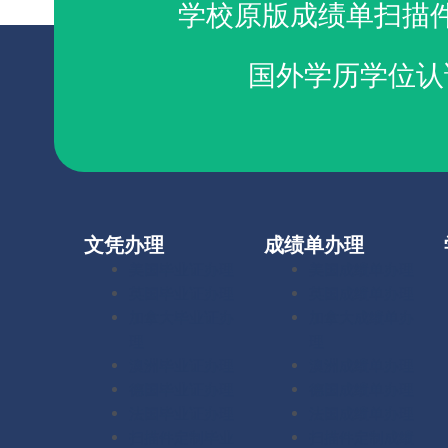
学校原版成绩单扫描
国外学历学位认
文凭办理
成绩单办理
美国毕业证办理
美国成绩单办理
英国毕业证办理
英国成绩单办理
加拿大毕业证办
加拿大成绩单办
理
理
澳洲毕业证办理
澳洲成绩单办理
德国毕业证办理
德国成绩单办理
法国毕业证办理
法国成绩单办理
扫描件定制毕业
扫描件定制成绩