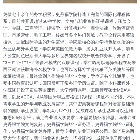
凭借七十余年的办学积累，史丹福学院打造了完善的国际化课程体
系，目前共开设超过50种学位、文凭与职业资格证书课程，涵盖会
计、金融、工商管理、经济学、计算机科学、商业法律、旅游酒店管
理、市场营销、电子工程、传媒等多个热门领域，教学全程采用英语
授课，适配国际学生的升学需求。学院最核心的办学特色是灵活的学
分互认与升学通道：学院与英国伦敦大学、澳大利亚联邦大学、加拿
大公立阿色巴斯卡大学等多所世界知名院校开展合作办学，开设了
“3+0”“2+1”“1+2”等多种模式的双联课程，学生既可以选择全程在马来
西亚就读获取海外名校学位，也可以选择将学分转移至英美澳加等国
家继续深造，最终拿到合作院校的毕业文凭，学位证书全球通用，也
受中国教育部认可，回国后可正常办理学历认证。除了本科课程外，
学院还开设了密集英语课程、大学预科课程、工商管理硕士MBA课
程，以及ACCA、AIA等国际职业资格证书课程，满足不同阶段、不同
需求学生的升学与职业发展需求，其中密集英语课程针对语言基础薄
弱的国际学生设置，学制4到12个月，完成课程后学生基本可以达到
雅思5.5分水平，满足专业课入学要求，不需要额外考雅思。马来西亚
史丹福学院文凭复刻，史丹福学院毕业证办理，史丹福学院毕业证制
作，史丹福学院文凭办理，推荐专业的毕业证购买公司。除了马来西
亚大学毕业证，我们的业务也包含：毕业证PS，成绩单电子图制作，