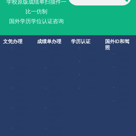
学校原版成绩单扫描件一
比一仿制
国外学历学位认证咨询
文凭办理
成绩单办理
学历认证
国外ID和驾
照
美国毕
美国成
留服认
美国驾
业证办
绩单办
证
照办理
理
理
留信认
加拿大
英国毕
英国成
证
驾照办
业证办
绩单办
使馆认
理
理
理
证
英国驾
加拿大
加拿大
海牙认
照办理
毕业证
成绩单
证
澳洲驾
办理
办理
照办理
澳洲毕
澳洲成
业证办
绩单办
理
理
德国毕
德国成
业证办
绩单办