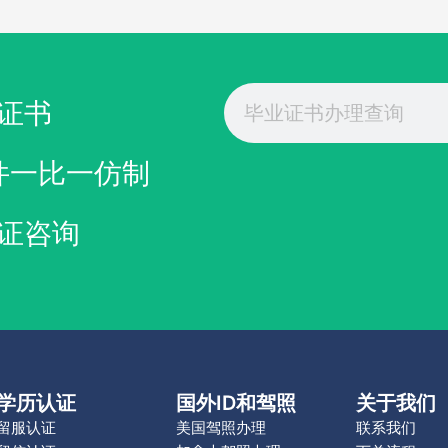
Search
证书
件一比一仿制
证咨询
学历认证
国外ID和驾照
关于我们
留服认证
美国驾照办理
联系我们