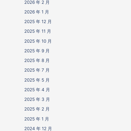
2026 年 2 月
2026 年 1 月
2025 年 12 月
2025 年 11 月
2025 年 10 月
2025 年 9 月
2025 年 8 月
2025 年 7 月
2025 年 5 月
2025 年 4 月
2025 年 3 月
2025 年 2 月
2025 年 1 月
2024 年 12 月