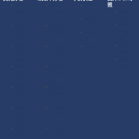
照
美国毕
美国成
留服认
美国驾
业证办
绩单办
证
照办理
理
理
留信认
加拿大
英国毕
英国成
证
驾照办
业证办
绩单办
使馆认
理
理
理
证
英国驾
加拿大
加拿大
海牙认
照办理
毕业证
成绩单
证
澳洲驾
办理
办理
照办理
澳洲毕
澳洲成
业证办
绩单办
理
理
德国毕
德国成
业证办
绩单办
理
理
法国毕
法国成
业证办
绩单办
理
理
扫描件
扫描件
定制毕
定制成