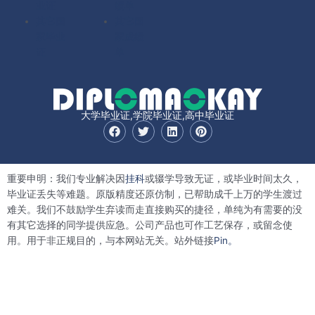
业证
绩单
其它国
其它国
家毕业
家成绩
证
单
大学毕业证,学院毕业证,高中毕业证
F
T
L
P
a
w
i
i
c
i
n
n
e
t
k
t
b
t
e
e
重要申明：我们专业解决因
挂科
或辍学导致无证，或毕业时间太久，
o
e
d
r
o
r
i
e
毕业证丢失等难题。原版精度还原仿制，已帮助成千上万的学生渡过
k
n
s
难关。我们不鼓励学生弃读而走直接购买的捷径，单纯为有需要的没
t
有其它选择的同学提供应急。公司产品也可作工艺保存，或留念使
用。用于非正规目的，与本网站无关。站外链接
Pin。