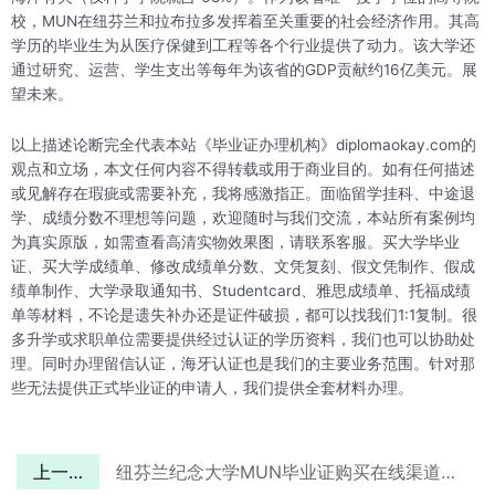
校，MUN在纽芬兰和拉布拉多发挥着至关重要的社会经济作用。其高
学历的毕业生为从医疗保健到工程等各个行业提供了动力。该大学还
通过研究、运营、学生支出等每年为该省的GDP贡献约16亿美元。展
望未来。
以上描述论断完全代表本站《毕业证办理机构》diplomaokay.com的
观点和立场，本文任何内容不得转载或用于商业目的。如有任何描述
或见解存在瑕疵或需要补充，我将感激指正。面临留学挂科、中途退
学、成绩分数不理想等问题，欢迎随时与我们交流，本站所有案例均
为真实原版，如需查看高清实物效果图，请联系客服。买大学毕业
证、买大学成绩单、修改成绩单分数、文凭复刻、假文凭制作、假成
绩单制作、大学录取通知书、Studentcard、雅思成绩单、托福成绩
单等材料，不论是遗失补办还是证件破损，都可以找我们1:1复制。很
多升学或求职单位需要提供经过认证的学历资料，我们也可以协助处
理。同时办理留信认证，海牙认证也是我们的主要业务范围。针对那
些无法提供正式毕业证的申请人，我们提供全套材料办理。
上一篇
纽芬兰纪念大学MUN毕业证购买在线渠道推荐！