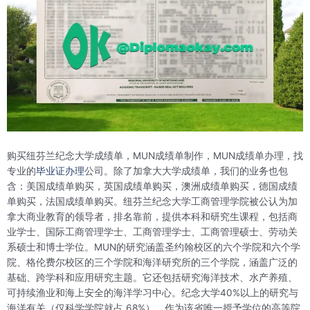
购买纽芬兰纪念大学成绩单，MUN成绩单制作，MUN成绩单办理，找
专业的
毕业证办理
公司。除了加拿大大学成绩单，我们的业务也包
含：美国成绩单购买，英国成绩单购买，澳洲成绩单购买，德国成绩
单购买，法国成绩单购买。纽芬兰纪念大学工商管理学院被公认为加
拿大商业教育的领导者，排名靠前，提供本科和研究生课程，包括商
业学士、国际工商管理学士、工商管理学士、工商管理硕士、劳动关
系硕士和博士学位。MUN的研究涵盖圣约翰校区的六个学院和六个学
院、格伦费尔校区的三个学院和海洋研究所的三个学院，涵盖广泛的
基础、跨学科和应用研究主题。它还包括研究海洋技术、水产养殖、
可持续渔业和海上安全的海洋学习中心。纪念大学40%以上的研究与
海洋有关（仅科学学院就占 68%）。作为该省唯一授予学位的高等院