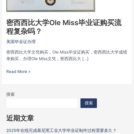
毕
业
证
密西西比大学Ole Miss毕业证购买流
购
程复杂吗？
买
流
美国毕业证办理
程
复
密西西比大学文凭购买，Ole Miss毕业证购买，密西西比大学成绩
杂
单购买，办理Ole Miss文凭，密西西比大 […]
吗？
Read More »
搜索
搜索
近期文章
2025年在线完成慕尼黑工业大学毕业证制作过程需要多久？