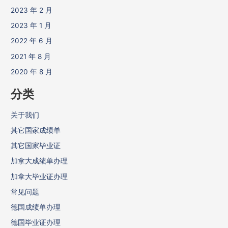
2023 年 2 月
2023 年 1 月
2022 年 6 月
2021 年 8 月
2020 年 8 月
分类
关于我们
其它国家成绩单
其它国家毕业证
加拿大成绩单办理
加拿大毕业证办理
常见问题
德国成绩单办理
德国毕业证办理