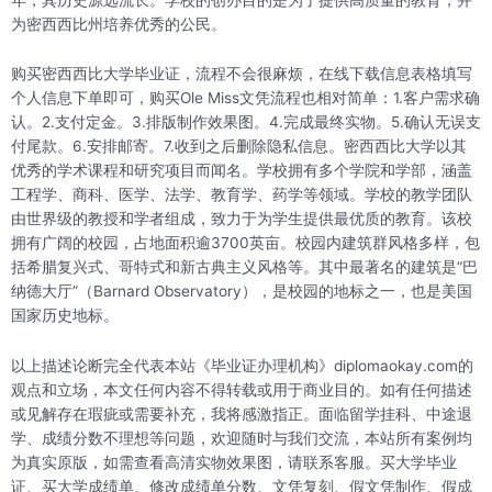
为密西西比州培养优秀的公民。
购买密西西比大学毕业证，流程不会很麻烦，在线下载信息表格填写
个人信息下单即可，购买Ole Miss文凭流程也相对简单：1.客户需求确
认。2.支付定金。3.排版制作效果图。4.完成最终实物。5.确认无误支
付尾款。6.安排邮寄。7.收到之后删除隐私信息。密西西比大学以其
优秀的学术课程和研究项目而闻名。学校拥有多个学院和学部，涵盖
工程学、商科、医学、法学、教育学、药学等领域。学校的教学团队
由世界级的教授和学者组成，致力于为学生提供最优质的教育。该校
拥有广阔的校园，占地面积逾3700英亩。校园内建筑群风格多样，包
括希腊复兴式、哥特式和新古典主义风格等。其中最著名的建筑是“巴
纳德大厅”（Barnard Observatory），是校园的地标之一，也是美国
国家历史地标。
以上描述论断完全代表本站《毕业证办理机构》diplomaokay.com的
观点和立场，本文任何内容不得转载或用于商业目的。如有任何描述
或见解存在瑕疵或需要补充，我将感激指正。面临留学挂科、中途退
学、成绩分数不理想等问题，欢迎随时与我们交流，本站所有案例均
为真实原版，如需查看高清实物效果图，请联系客服。买大学毕业
证、买大学成绩单、修改成绩单分数、文凭复刻、假文凭制作、假成