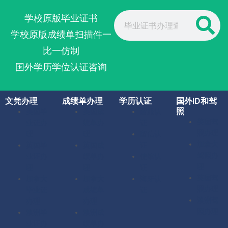
Search
学校原版毕业证书
学校原版成绩单扫描件一
比一仿制
国外学历学位认证咨询
文凭办理
成绩单办理
学历认证
国外ID和驾
照
美国毕
美国成
留服认
美国驾
业证办
绩单办
证
照办理
理
理
留信认
加拿大
英国毕
英国成
证
驾照办
业证办
绩单办
使馆认
理
理
理
证
英国驾
加拿大
加拿大
海牙认
照办理
毕业证
成绩单
证
澳洲驾
办理
办理
照办理
澳洲毕
澳洲成
业证办
绩单办