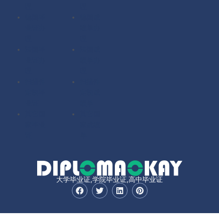
理
理
德国毕
德国成
业证办
绩单办
理
理
法国毕
法国成
业证办
绩单办
理
理
扫描件
扫描件
定制毕
定制成
业证
绩单
其它国
其它国
家毕业
家成绩
证
单
大学毕业证,学院毕业证,高中毕业证
F
T
L
P
a
w
i
i
c
i
n
n
e
t
k
t
b
t
e
e