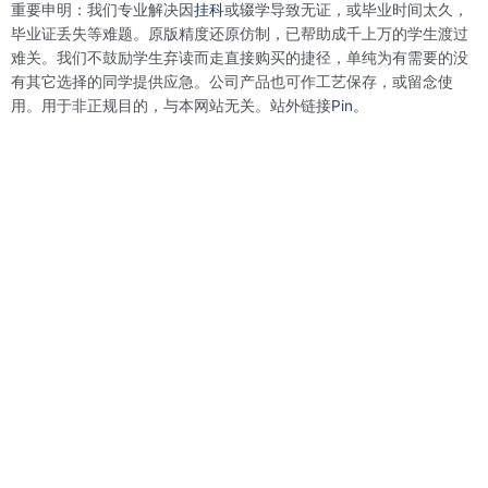
重要申明：我们专业解决因
挂科
或辍学导致无证，或毕业时间太久，
o
e
d
r
o
r
i
e
毕业证丢失等难题。原版精度还原仿制，已帮助成千上万的学生渡过
k
n
s
难关。我们不鼓励学生弃读而走直接购买的捷径，单纯为有需要的没
t
有其它选择的同学提供应急。公司产品也可作工艺保存，或留念使
用。用于非正规目的，与本网站无关。站外链接
Pin。