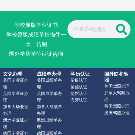
Search
学校原版毕业证书
学校原版成绩单扫描件一
比一仿制
国外学历学位认证咨询
文凭办理
成绩单办理
学历认证
国外ID和驾
照
美国毕业证办
美国成绩单办
留服认证
美国驾照办理
理
理
留信认证
加拿大驾照办
英国毕业证办
英国成绩单办
使馆认证
理
理
理
海牙认证
英国驾照办理
加拿大毕业证
加拿大成绩单
澳洲驾照办理
办理
办理
澳洲毕业证办
澳洲成绩单办
理
理
德国毕业证办
德国成绩单办