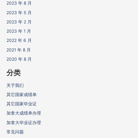
2023 年 8 月
2023 年 5 月
2023 年 2 月
2023 年 1 月
2022 年 6 月
2021 年 8 月
2020 年 8 月
分类
关于我们
其它国家成绩单
其它国家毕业证
加拿大成绩单办理
加拿大毕业证办理
常见问题