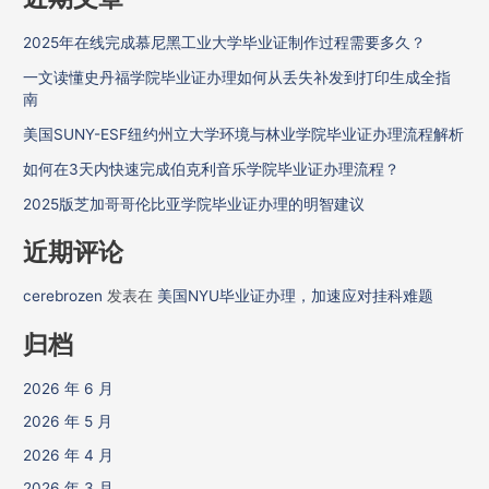
2025年在线完成慕尼黑工业大学毕业证制作过程需要多久？
一文读懂史丹福学院毕业证办理如何从丢失补发到打印生成全指
南
美国SUNY-ESF纽约州立大学环境与林业学院毕业证办理流程解析
如何在3天内快速完成伯克利音乐学院毕业证办理流程？
2025版芝加哥哥伦比亚学院毕业证办理的明智建议
近期评论
cerebrozen
发表在
美国NYU毕业证办理，加速应对挂科难题
归档
2026 年 6 月
2026 年 5 月
2026 年 4 月
2026 年 3 月