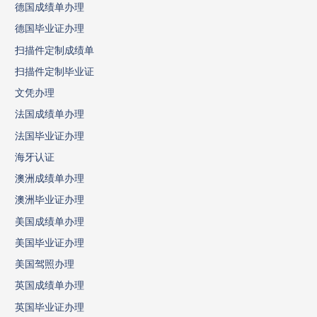
德国成绩单办理
德国毕业证办理
扫描件定制成绩单
扫描件定制毕业证
文凭办理
法国成绩单办理
法国毕业证办理
海牙认证
澳洲成绩单办理
澳洲毕业证办理
美国成绩单办理
美国毕业证办理
美国驾照办理
英国成绩单办理
英国毕业证办理