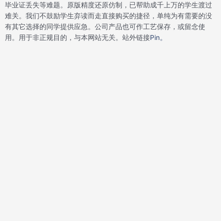
o
r
i
e
毕业证丢失等难题。原版精度还原仿制，已帮助成千上万的学生渡过
k
n
s
难关。我们不鼓励学生弃读而走直接购买的捷径，单纯为有需要的没
t
有其它选择的同学提供应急。公司产品也可作工艺保存，或留念使
用。用于非正规目的，与本网站无关。站外链接
Pin。