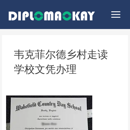
跳
Main
至
Menu
内
容
韦克菲尔德乡村走读
学校文凭办理
韦
克
菲
尔
德