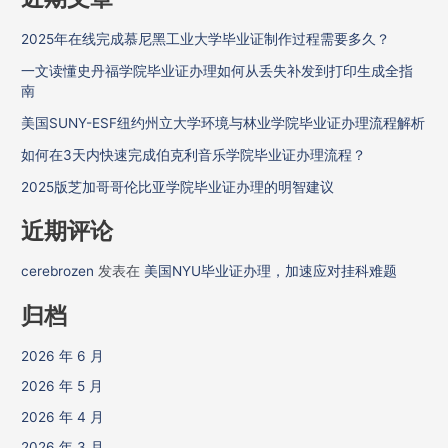
学
校
2025年在线完成慕尼黑工业大学毕业证制作过程需要多久？
毕
一文读懂史丹福学院毕业证办理如何从丢失补发到打印生成全指
业
南
证
美国SUNY-ESF纽约州立大学环境与林业学院毕业证办理流程解析
如何在3天内快速完成伯克利音乐学院毕业证办理流程？
2025版芝加哥哥伦比亚学院毕业证办理的明智建议
近期评论
cerebrozen
发表在
美国NYU毕业证办理，加速应对挂科难题
归档
2026 年 6 月
2026 年 5 月
2026 年 4 月
2026 年 3 月