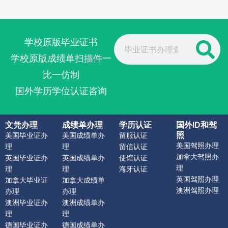
Search
学校原版毕业证书
学校原版成绩单扫描件一
比一仿制
国外学历学位认证咨询
文凭办理
成绩单办理
学历认证
国外ID和驾
照
美国毕业证办
美国成绩单办
留服认证
美国驾照办理
理
理
留信认证
加拿大驾照办
英国毕业证办
英国成绩单办
使馆认证
理
理
理
海牙认证
英国驾照办理
加拿大毕业证
加拿大成绩单
澳洲驾照办理
办理
办理
澳洲毕业证办
澳洲成绩单办
理
理
德国毕业证办
德国成绩单办