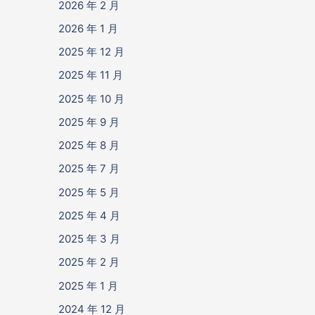
2026 年 2 月
2026 年 1 月
2025 年 12 月
2025 年 11 月
2025 年 10 月
2025 年 9 月
2025 年 8 月
2025 年 7 月
2025 年 5 月
2025 年 4 月
2025 年 3 月
2025 年 2 月
2025 年 1 月
2024 年 12 月