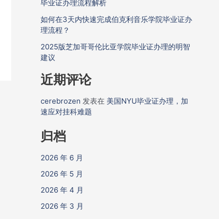
毕业证办理流程解析
如何在3天内快速完成伯克利音乐学院毕业证办
理流程？
2025版芝加哥哥伦比亚学院毕业证办理的明智
建议
近期评论
cerebrozen
发表在
美国NYU毕业证办理，加
速应对挂科难题
归档
2026 年 6 月
2026 年 5 月
2026 年 4 月
2026 年 3 月