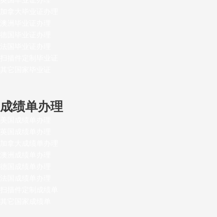
加拿大毕业证办理
澳洲毕业证办理
德国毕业证办理
法国毕业证办理
扫描件定制毕业证
其它国家毕业证
成绩单办理
美国成绩单办理
英国成绩单办理
加拿大成绩单办理
澳洲成绩单办理
德国成绩单办理
法国成绩单办理
扫描件定制成绩单
其它国家成绩单