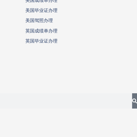
美国成绩单办理
美国毕业证办理
美国驾照办理
英国成绩单办理
英国毕业证办理