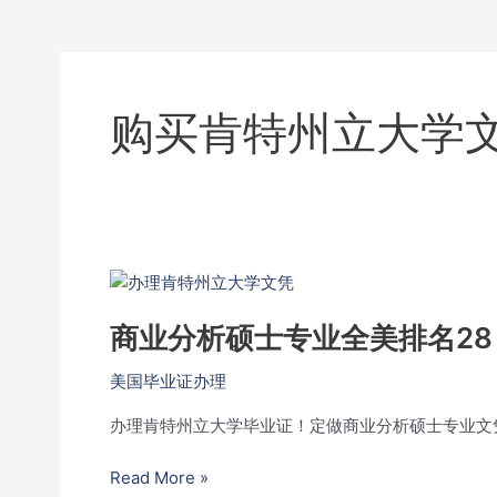
购买肯特州立大学
商
业
商业分析硕士专业全美排名2
分
析
美国毕业证办理
硕
士
办理肯特州立大学毕业证！定做商业分析硕士专业文凭！ 肯特州立
专
业
Read More »
全