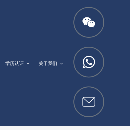
学历认证
关于我们