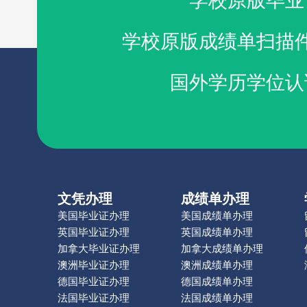
学校原版成绩单扫描
国外学历学位认
文凭办理
成绩单办理
美国毕业证办理
美国成绩单办理
英国毕业证办理
英国成绩单办理
加拿大毕业证办理
加拿大成绩单办理
澳洲毕业证办理
澳洲成绩单办理
德国毕业证办理
德国成绩单办理
法国毕业证办理
法国成绩单办理