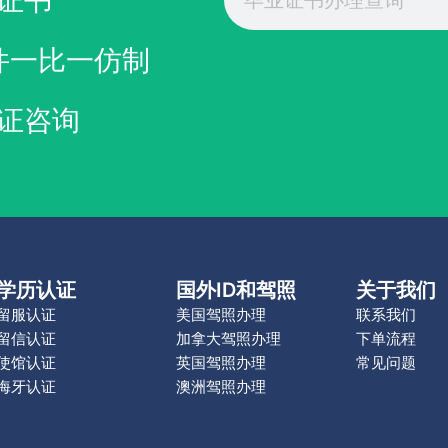
件一比一仿制
证咨询
学历认证
国外ID和驾照
关于我们
留服认证
美国驾照办理
联系我们
留信认证
加拿大驾照办理
下单流程
使馆认证
英国驾照办理
常见问题
海牙认证
澳洲驾照办理