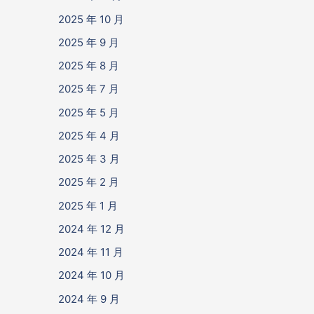
2025 年 10 月
2025 年 9 月
2025 年 8 月
2025 年 7 月
2025 年 5 月
2025 年 4 月
2025 年 3 月
2025 年 2 月
2025 年 1 月
2024 年 12 月
2024 年 11 月
2024 年 10 月
2024 年 9 月