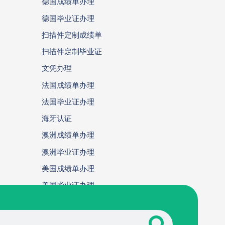
德国成绩单办理
德国毕业证办理
扫描件定制成绩单
扫描件定制毕业证
文凭办理
法国成绩单办理
法国毕业证办理
海牙认证
澳洲成绩单办理
澳洲毕业证办理
美国成绩单办理
美国毕业证办理
美国驾照办理
英国成绩单办理