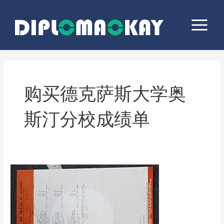
跳
Main
至
Menu
内
容
购买德克萨斯大学奥
斯汀分校成绩单
德
州
大
学
吸