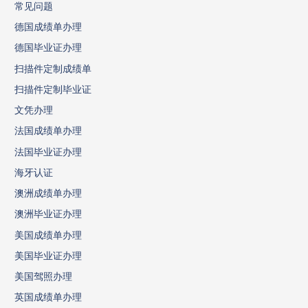
常见问题
德国成绩单办理
德国毕业证办理
扫描件定制成绩单
扫描件定制毕业证
文凭办理
法国成绩单办理
法国毕业证办理
海牙认证
澳洲成绩单办理
澳洲毕业证办理
美国成绩单办理
美国毕业证办理
美国驾照办理
英国成绩单办理