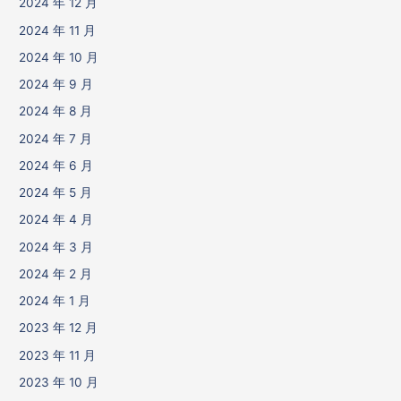
2024 年 12 月
2024 年 11 月
2024 年 10 月
2024 年 9 月
2024 年 8 月
2024 年 7 月
2024 年 6 月
2024 年 5 月
2024 年 4 月
2024 年 3 月
2024 年 2 月
2024 年 1 月
2023 年 12 月
2023 年 11 月
2023 年 10 月