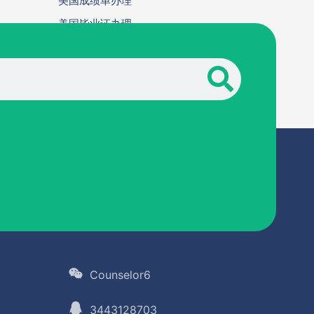
美国成绩单办理
美国毕业证办理
美国驾照办理
英国成绩单办理
英国毕业证办理
Counselor6
3443128703