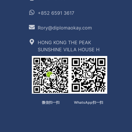
+852 6591 3617
Rory@diplomaokay.com
HONG KONG THE PEAK
SUNSHINE VILLA HOUSE H
微信扫一扫
WhatsApp扫一扫