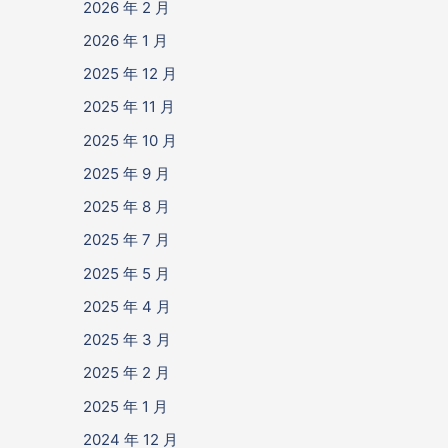
2026 年 2 月
2026 年 1 月
2025 年 12 月
2025 年 11 月
2025 年 10 月
2025 年 9 月
2025 年 8 月
2025 年 7 月
2025 年 5 月
2025 年 4 月
2025 年 3 月
2025 年 2 月
2025 年 1 月
2024 年 12 月