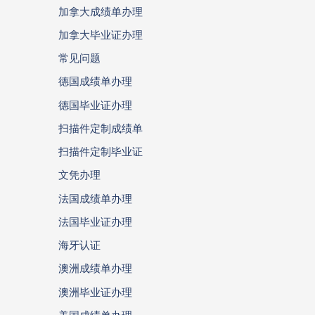
加拿大成绩单办理
加拿大毕业证办理
常见问题
德国成绩单办理
德国毕业证办理
扫描件定制成绩单
扫描件定制毕业证
文凭办理
法国成绩单办理
法国毕业证办理
海牙认证
澳洲成绩单办理
澳洲毕业证办理