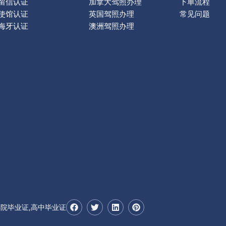
留信认证
加拿大驾照办理
下单流程
使馆认证
英国驾照办理
常见问题
海牙认证
澳洲驾照办理
F
T
L
P
学院毕业证,高中毕业证
a
w
i
i
c
i
n
n