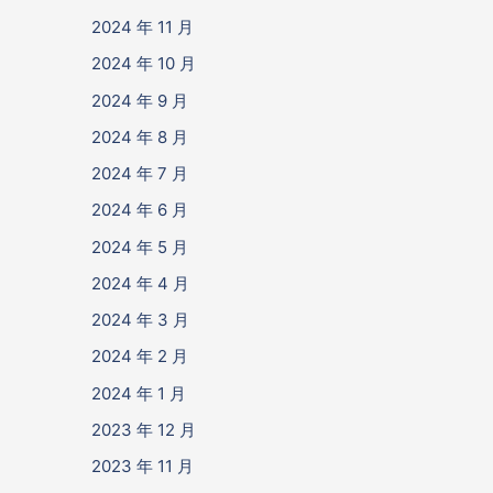
2024 年 11 月
2024 年 10 月
2024 年 9 月
2024 年 8 月
2024 年 7 月
2024 年 6 月
2024 年 5 月
2024 年 4 月
2024 年 3 月
2024 年 2 月
2024 年 1 月
2023 年 12 月
2023 年 11 月