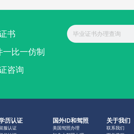
Search
证书
件一比一仿制
证咨询
学历认证
国外ID和驾照
关于我们
留服认证
美国驾照办理
联系我们