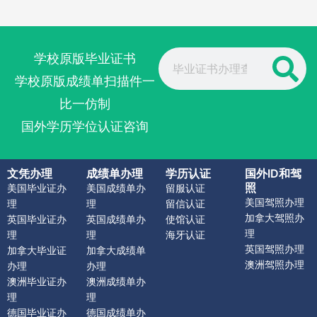
Search
学校原版毕业证书
学校原版成绩单扫描件一
比一仿制
国外学历学位认证咨询
文凭办理
成绩单办理
学历认证
国外ID和驾
照
美国毕业证办
美国成绩单办
留服认证
美国驾照办理
理
理
留信认证
加拿大驾照办
英国毕业证办
英国成绩单办
使馆认证
理
理
理
海牙认证
英国驾照办理
加拿大毕业证
加拿大成绩单
澳洲驾照办理
办理
办理
澳洲毕业证办
澳洲成绩单办
理
理
德国毕业证办
德国成绩单办