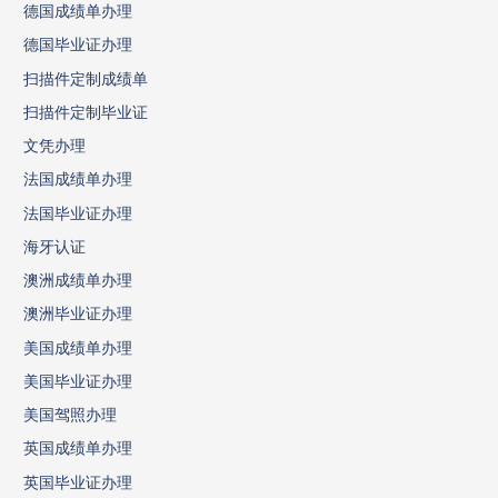
德国成绩单办理
德国毕业证办理
扫描件定制成绩单
扫描件定制毕业证
文凭办理
法国成绩单办理
法国毕业证办理
海牙认证
澳洲成绩单办理
澳洲毕业证办理
美国成绩单办理
美国毕业证办理
美国驾照办理
英国成绩单办理
英国毕业证办理