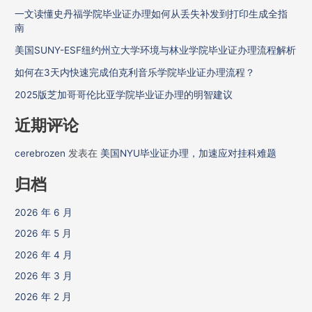
一文读懂史丹福学院毕业证办理如何从丢失补发到打印生成全指
南
美国SUNY-ESF纽约州立大学环境与林业学院毕业证办理流程解析
如何在3天内快速完成伯克利音乐学院毕业证办理流程？
2025版芝加哥哥伦比亚学院毕业证办理的明智建议
近期评论
cerebrozen
发表在
美国NYU毕业证办理，加速应对挂科难题
归档
2026 年 6 月
2026 年 5 月
2026 年 4 月
2026 年 3 月
2026 年 2 月