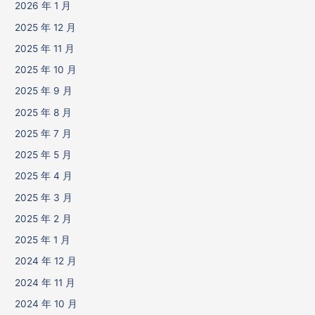
2026 年 1 月
2025 年 12 月
2025 年 11 月
2025 年 10 月
2025 年 9 月
2025 年 8 月
2025 年 7 月
2025 年 5 月
2025 年 4 月
2025 年 3 月
2025 年 2 月
2025 年 1 月
2024 年 12 月
2024 年 11 月
2024 年 10 月