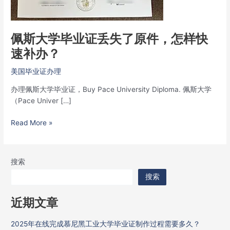
失
了
原
佩斯大学毕业证丢失了原件，怎样快
件，
速补办？
怎
样
美国毕业证办理
快
速
办理佩斯大学毕业证，Buy Pace University Diploma. 佩斯大学
补
（Pace Univer […]
办？
Read More »
搜索
搜索
近期文章
2025年在线完成慕尼黑工业大学毕业证制作过程需要多久？