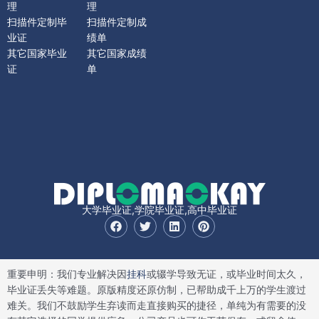
理
理
扫描件定制毕
扫描件定制成
业证
绩单
其它国家毕业
其它国家成绩
证
单
大学毕业证,学院毕业证,高中毕业证
F
T
L
P
a
w
i
i
c
i
n
n
e
t
k
t
b
t
e
e
重要申明：我们专业解决因
挂科
或辍学导致无证，或毕业时间太久，
o
e
d
r
o
r
i
e
毕业证丢失等难题。原版精度还原仿制，已帮助成千上万的学生渡过
k
n
s
难关。我们不鼓励学生弃读而走直接购买的捷径，单纯为有需要的没
t