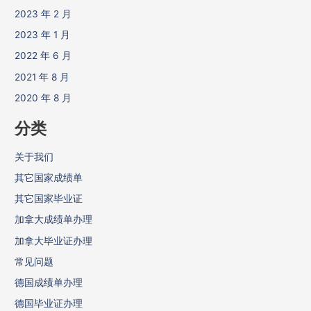
2023 年 2 月
2023 年 1 月
2022 年 6 月
2021 年 8 月
2020 年 8 月
分类
关于我们
其它国家成绩单
其它国家毕业证
加拿大成绩单办理
加拿大毕业证办理
常见问题
德国成绩单办理
德国毕业证办理