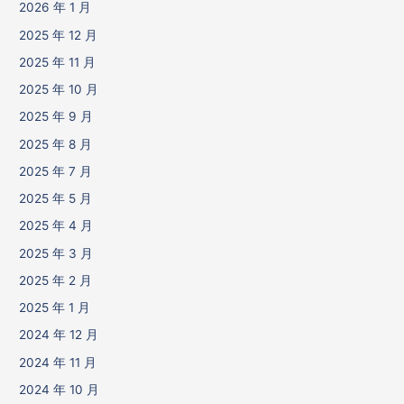
2026 年 1 月
2025 年 12 月
2025 年 11 月
2025 年 10 月
2025 年 9 月
2025 年 8 月
2025 年 7 月
2025 年 5 月
2025 年 4 月
2025 年 3 月
2025 年 2 月
2025 年 1 月
2024 年 12 月
2024 年 11 月
2024 年 10 月