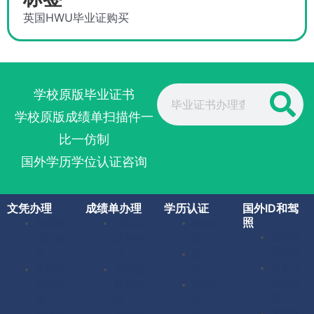
英国HWU毕业证购买
Search
学校原版毕业证书
学校原版成绩单扫描件一
比一仿制
国外学历学位认证咨询
文凭办理
成绩单办理
学历认证
国外ID和驾
照
美国毕
美国成
留服认
美国驾
业证办
绩单办
证
照办理
理
理
留信认
加拿大
英国毕
英国成
证
驾照办
业证办
绩单办
使馆认
理
理
理
证
英国驾