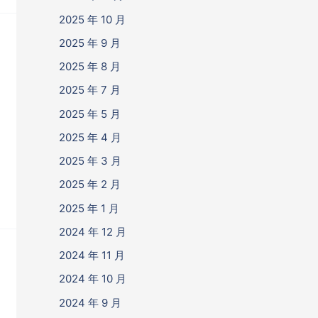
2025 年 10 月
2025 年 9 月
2025 年 8 月
2025 年 7 月
2025 年 5 月
2025 年 4 月
2025 年 3 月
2025 年 2 月
2025 年 1 月
2024 年 12 月
2024 年 11 月
2024 年 10 月
2024 年 9 月