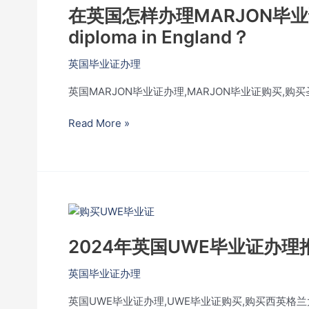
业
在英国怎样办理MARJON毕业证，Ho
国
证
怎
diploma in England？
办
样
理
办
英国毕业证办理
教
理
你
英国MARJON毕业证办理,MARJON毕业证购买,
MARJON
走
毕
出
Read More »
业
困
证，
境
How
to
buy
2024
a
年
phony
2024年英国UWE毕业证办
英
MARJON
国
diploma
英国毕业证办理
UWE
in
毕
England？
英国UWE毕业证办理,UWE毕业证购买,购买西英格