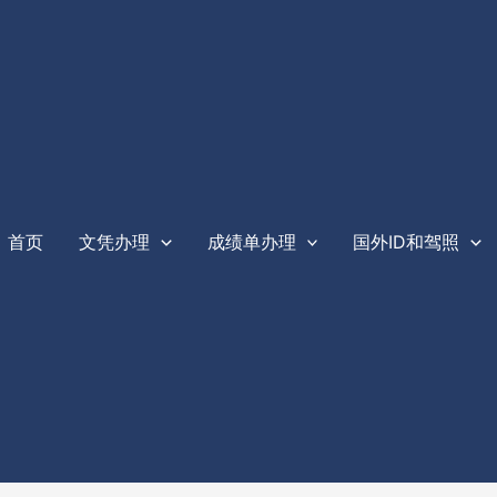
首页
文凭办理
成绩单办理
国外ID和驾照