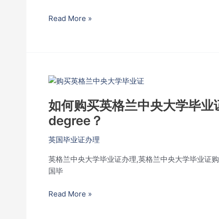
买
Read More »
约
克
圣
约
翰
如
大
何
学
如何购买英格兰中央大学毕业证，How
购
文
买
凭|
degree？
英
办
格
理
英国毕业证办理
兰
约
英格兰中央大学毕业证办理,英格兰中央大学毕业证购
中
克
国毕
央
圣
大
约
Read More »
学
翰
毕
大