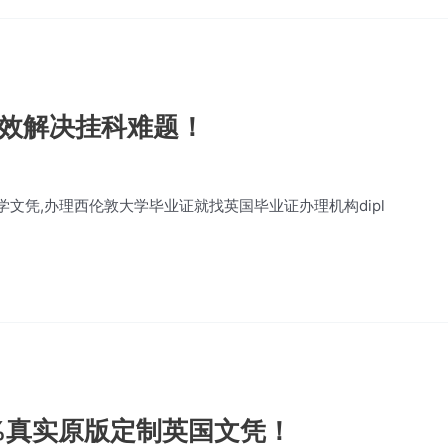
有效解决挂科难题！
学文凭,办理西伦敦大学毕业证就找英国毕业证办理机构dipl
%真实原版定制英国文凭！