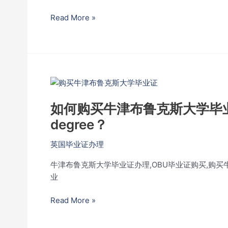
业
证
Read More »
办
理
推
荐
购
如
买
何
渠
如何购买牛津布鲁克斯大学毕业证，Ho
购
道！
买
degree？
牛
津
英国毕业证办理
布
牛津布鲁克斯大学毕业证办理,OBU毕业证购买,购
鲁
业
克
斯
Read More »
大
学