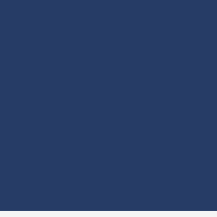
跳
至
内
容