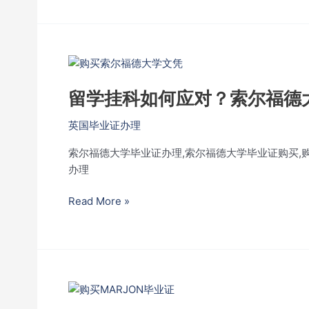
年
在
哪
里
留
可
学
以
留学挂科如何应对？索尔福德
挂
完
科
成？
英国毕业证办理
如
何
索尔福德大学毕业证办理,索尔福德大学毕业证购买,
应
办理
对？
索
Read More »
尔
福
德
大
学
在
毕
英