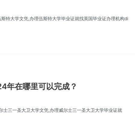
伍斯特大学文凭,办理伍斯特大学毕业证就找英国毕业证办理机构di
024年在哪里可以完成？
买威尔士三一圣大卫大学文凭,办理威尔士三一圣大卫大学毕业证就