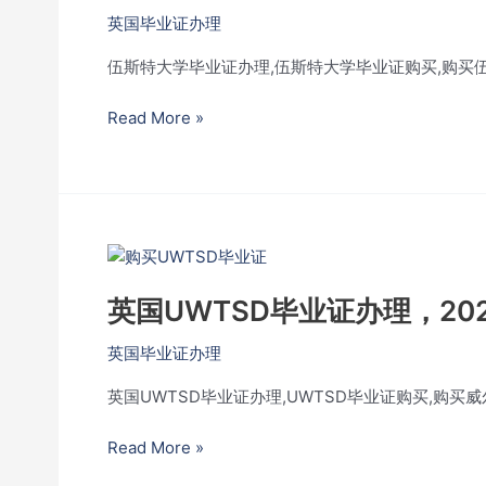
大
难
英国毕业证办理
学
题！
毕
伍斯特大学毕业证办理,伍斯特大学毕业证购买,购买
业
证
Read More »
办
理，
100%
真
实
英
原
国
版
英国UWTSD毕业证办理，2
UWTSD
定
毕
制
英国毕业证办理
业
英
证
国
英国UWTSD毕业证办理,UWTSD毕业证购买,购
办
文
理，
凭！
Read More »
2024