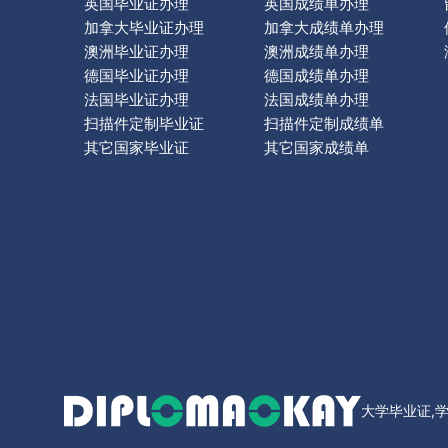
英国毕业证办理
英国成绩单办理
加拿大毕业证办理
加拿大成绩单办理
澳洲毕业证办理
澳洲成绩单办理
德国毕业证办理
德国成绩单办理
法国毕业证办理
法国成绩单办理
扫描件定制毕业证
扫描件定制成绩单
其它国家毕业证
其它国家成绩单
大学毕业证,