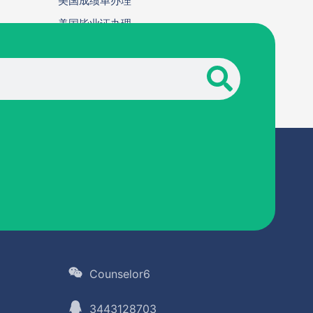
美国成绩单办理
美国毕业证办理
美国驾照办理
英国成绩单办理
英国毕业证办理
Counselor6
3443128703