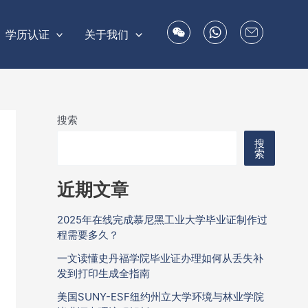
学历认证
关于我们
搜索
搜
索
近期文章
2025年在线完成慕尼黑工业大学毕业证制作过
程需要多久？
一文读懂史丹福学院毕业证办理如何从丢失补
发到打印生成全指南
美国SUNY-ESF纽约州立大学环境与林业学院