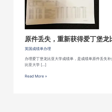
重
新
获
得
爱
丁
原件丢失，重新获得爱丁堡龙
堡
龙
英国成绩单办理
比
亚
办理爱丁堡龙比亚大学成绩单，是成绩单原件丢失补
大
比亚大学 […]
学
成
Read More »
绩
单
的
一
些
建