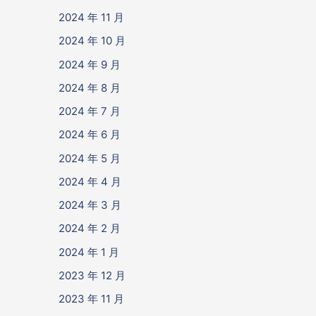
2024 年 11 月
2024 年 10 月
2024 年 9 月
2024 年 8 月
2024 年 7 月
2024 年 6 月
2024 年 5 月
2024 年 4 月
2024 年 3 月
2024 年 2 月
2024 年 1 月
2023 年 12 月
2023 年 11 月