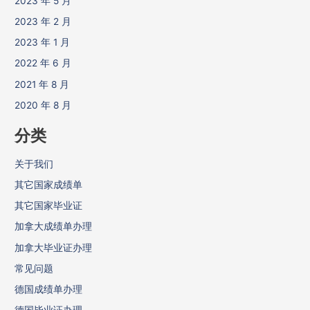
2023 年 5 月
2023 年 2 月
2023 年 1 月
2022 年 6 月
2021 年 8 月
2020 年 8 月
分类
关于我们
其它国家成绩单
其它国家毕业证
加拿大成绩单办理
加拿大毕业证办理
常见问题
德国成绩单办理