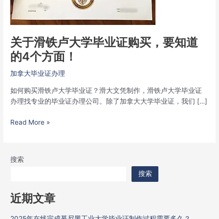
业
证
购
关于滑铁卢大学毕业证购买，要知道
买，
要
的4个方面！
知
道
加拿大毕业证办理
的
如何购买滑铁卢大学毕业证？滑大文凭制作，滑铁卢大学毕业证
4
办理找专业的毕业证办理公司。除了加拿大大学毕业证，我们 […]
个
方
Read More »
面！
搜索
搜索
近期文章
2025年在线完成慕尼黑工业大学毕业证制作过程需要多久？