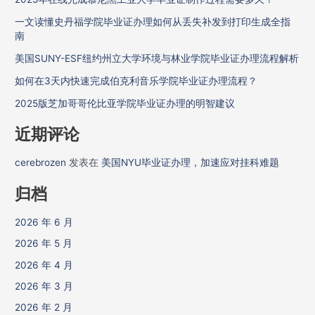
一文读懂史丹福学院毕业证办理如何从丢失补发到打印生成全指
南
美国SUNY-ESF纽约州立大学环境与林业学院毕业证办理流程解析
如何在3天内快速完成伯克利音乐学院毕业证办理流程？
2025版芝加哥哥伦比亚学院毕业证办理的明智建议
近期评论
cerebrozen
发表在
美国NYU毕业证办理，加速应对挂科难题
归档
2026 年 6 月
2026 年 5 月
2026 年 4 月
2026 年 3 月
2026 年 2 月