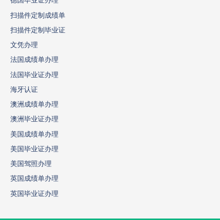
德国毕业证办理
扫描件定制成绩单
扫描件定制毕业证
文凭办理
法国成绩单办理
法国毕业证办理
海牙认证
澳洲成绩单办理
澳洲毕业证办理
美国成绩单办理
美国毕业证办理
美国驾照办理
英国成绩单办理
英国毕业证办理