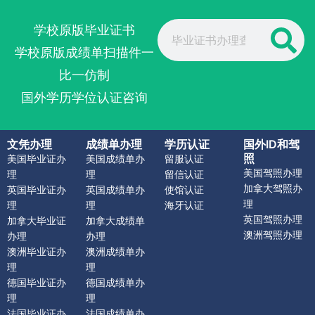
Search
学校原版毕业证书
学校原版成绩单扫描件一
比一仿制
国外学历学位认证咨询
文凭办理
成绩单办理
学历认证
国外ID和驾
照
美国毕业证办
美国成绩单办
留服认证
美国驾照办理
理
理
留信认证
加拿大驾照办
英国毕业证办
英国成绩单办
使馆认证
理
理
理
海牙认证
英国驾照办理
加拿大毕业证
加拿大成绩单
澳洲驾照办理
办理
办理
澳洲毕业证办
澳洲成绩单办
理
理
德国毕业证办
德国成绩单办
理
理
法国毕业证办
法国成绩单办