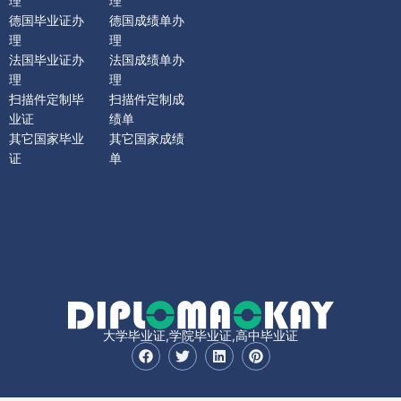
理
理
德国毕业证办
德国成绩单办
理
理
法国毕业证办
法国成绩单办
理
理
扫描件定制毕
扫描件定制成
业证
绩单
其它国家毕业
其它国家成绩
证
单
大学毕业证,学院毕业证,高中毕业证
F
T
L
P
a
w
i
i
c
i
n
n
e
t
k
t