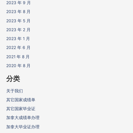
2023 年 9 月
2023 年 8 月
2023 年 5 月
2023 年 2 月
2023 年 1 月
2022 年 6 月
2021 年 8 月
2020 年 8 月
分类
关于我们
其它国家成绩单
其它国家毕业证
加拿大成绩单办理
加拿大毕业证办理