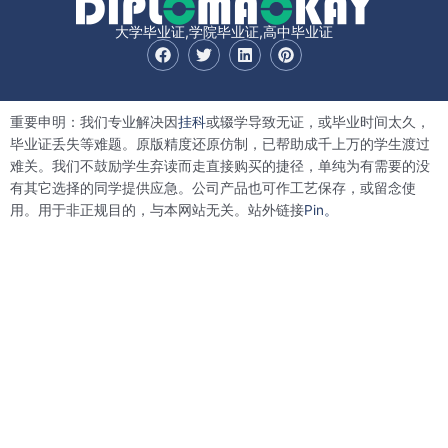
大学毕业证,学院毕业证,高中毕业证
F
T
L
P
a
w
i
i
c
i
n
n
e
t
k
t
b
t
e
e
重要申明：我们专业解决因
挂科
或辍学导致无证，或毕业时间太久，
o
e
d
r
o
r
i
e
毕业证丢失等难题。原版精度还原仿制，已帮助成千上万的学生渡过
k
n
s
难关。我们不鼓励学生弃读而走直接购买的捷径，单纯为有需要的没
t
有其它选择的同学提供应急。公司产品也可作工艺保存，或留念使
用。用于非正规目的，与本网站无关。站外链接
Pin。