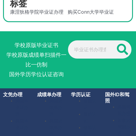
标签
康涅狄格学院毕业证办理
购买Conn大学毕业证
Search
学校原版毕业证书
学校原版成绩单扫描件一
比一仿制
国外学历学位认证咨询
文凭办理
成绩单办理
学历认证
国外ID和驾
照
美国毕
美国成
留服认
美国驾
业证办
绩单办
证
照办理
理
理
留信认
加拿大
英国毕
英国成
证
驾照办
业证办
绩单办
使馆认
理
理
理
证