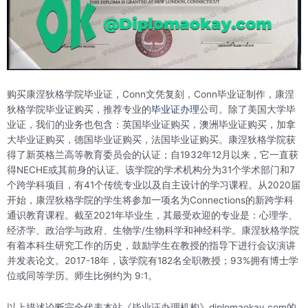
购买康涅狄格学院毕业证，Conn文凭复刻，Conn毕业证制作，康涅
狄格学院毕业证购买，推荐专业的
毕业证办理
公司。除了美国大学毕
业证，我们的业务也包含：英国毕业证购买，澳洲毕业证购买，加拿
大毕业证购买，德国毕业证购买，法国毕业证购买。康涅狄格学院获
得了新英格兰高等教育委员会的认证；自1932年12月以来，它一直获
得NECHE或其前身的认证。该学院的学术机构分为31个学术部门和7
个跨学科项目，有41个传统专业以及自主设计的学习课程。从2020届
开始，康涅狄格学院的学生将参加一项名为Connections的新跨学科
通识教育课程。截至2021年毕业生，其最受欢迎的专业是：心理学、
经济学、政治学与政府、生物学/生物科学和神经科学。康涅狄格学院
有着本科生研究工作的历史，鼓励学生在教授的指导下进行会议演讲
并发表论文。2017-18年，该学院有182名全职教授；93%拥有博士学
位或同等学历。师生比例约为 9:1。
以上描述论断完全代表本站《毕业证办理机构》diplomaokay.com的