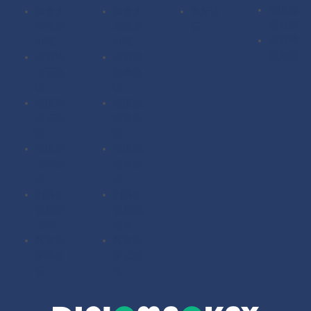
英国驾
加拿大
加拿大
海牙认
照办理
毕业证
成绩单
证
澳洲驾
办理
办理
照办理
澳洲毕
澳洲成
业证办
绩单办
理
理
德国毕
德国成
业证办
绩单办
理
理
法国毕
法国成
业证办
绩单办
理
理
扫描件
扫描件
定制毕
定制成
业证
绩单
其它国
其它国
家毕业
家成绩
证
单