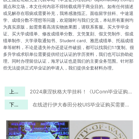
观点和立场，本文任何内容不得转载或用于商业目的。如有任何描述
或见解存在瑕疵或需要补充，我将感激指正。面临留学挂科、中途退
学、成绩分数不理想等问题，欢迎随时与我们交流，本站所有案例均
为真实原版，如需查看高清实物效果图，请联系客服。买大学毕业
证、买大学成绩单、修改成绩单分数、文凭复刻、假文凭制作、假成
绩单制作、大学录取通知书、Student card、雅思成绩单、托福成绩
单等材料，不论是遗失补办还是证件破损，都可以找我们1:1复制。很
多升学或求职单位需要提供经过认证的学历资料，我们也可以协助处
理。同时办理留信认证，海牙认证也是我们的主要业务范围。针对那
些无法提供正式毕业证的申请人，我们提供全套材料办理。
上一篇
2024康涅狄格大学挂科！《UConn毕业证购买》帮您走出困境
下一篇
在线进行伊大春田分校UIS毕业证购买需要多久？