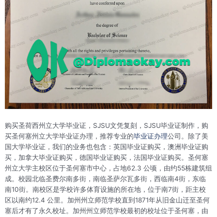
购买圣荷西州立大学毕业证，SJSU文凭复刻，SJSU毕业证制作，购
买圣何塞州立大学毕业证办理，推荐专业的
毕业证办理
公司。除了美
国大学毕业证，我们的业务也包含：英国毕业证购买，澳洲毕业证购
买，加拿大毕业证购买，德国毕业证购买，法国毕业证购买。圣何塞
州立大学主校区位于圣何塞市中心，占地62.3 公顷，由约55栋建筑组
成。校园北临圣费尔南多街，南临圣萨尔瓦多街，西临南4街，东临
南10街。南校区是学校许多体育设施的所在地，位于南7街，距主校
区以南约12.4 公里。加州州立师范学校直到1871年从旧金山迁至圣何
塞后才有了永久校址。加州州立师范学校最初的校址位于圣何塞，由