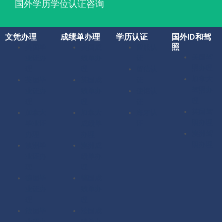
国外学历学位认证咨询
文凭办理
成绩单办理
学历认证
国外ID和驾
照
美国毕
美国成
留服认
美国驾
业证办
绩单办
证
照办理
理
理
留信认
加拿大
英国毕
英国成
证
驾照办
业证办
绩单办
使馆认
理
理
理
证
英国驾
加拿大
加拿大
海牙认
照办理
毕业证
成绩单
证
澳洲驾
办理
办理
照办理
澳洲毕
澳洲成
业证办
绩单办
理
理
德国毕
德国成
业证办
绩单办
理
理
法国毕
法国成
业证办
绩单办