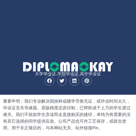
理
理
扫描件
扫描件
定制毕
定制成
业证
绩单
其它国
其它国
家毕业
家成绩
证
单
大学毕业证,学院毕业证,高中毕业证
F
T
L
P
a
w
i
i
c
i
n
n
e
t
k
t
b
t
e
e
重要申明：我们专业解决因
挂科
或辍学导致无证，或毕业时间太久，
o
e
d
r
o
r
i
e
毕业证丢失等难题。原版精度还原仿制，已帮助成千上万的学生渡过
k
n
s
难关。我们不鼓励学生弃读而走直接购买的捷径，单纯为有需要的没
t
有其它选择的同学提供应急。公司产品也可作工艺保存，或留念使
用。用于非正规目的，与本网站无关。站外链接
Pin。