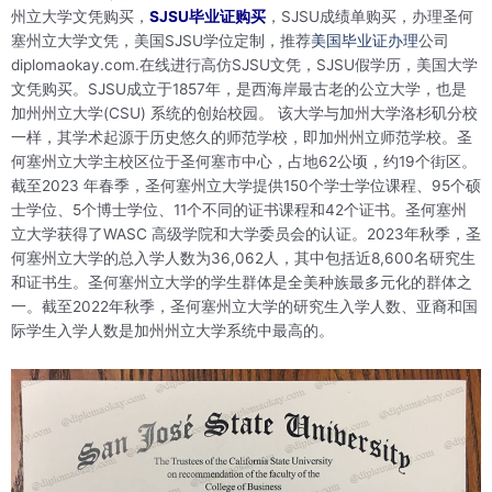
州立大学文凭购买，
SJSU毕业证购买
，SJSU成绩单购买，办理圣何
塞州立大学文凭，美国SJSU学位定制，推荐
美国毕业证办理
公司
diplomaokay.com.在线进行高仿SJSU文凭，SJSU假学历，美国大学
文凭购买。SJSU成立于1857年，是西海岸最古老的公立大学，也是
加州州立大学(CSU) 系统的创始校园。 该大学与加州大学洛杉矶分校
一样，其学术起源于历史悠久的师范学校，即加州州立师范学校。圣
何塞州立大学主校区位于圣何塞市中心，占地62公顷，约19个街区。
截至2023 年春季，圣何塞州立大学提供150个学士学位课程、95个硕
士学位、5个博士学位、11个不同的证书课程和42个证书。圣何塞州
立大学获得了WASC 高级学院和大学委员会的认证。2023年秋季，圣
何塞州立大学的总入学人数为36,062人，其中包括近8,600名研究生
和证书生。圣何塞州立大学的学生群体是全美种族最多元化的群体之
一。截至2022年秋季，圣何塞州立大学的研究生入学人数、亚裔和国
际学生入学人数是加州州立大学系统中最高的。