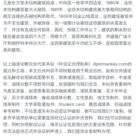
几座长方形木结构建筑组成，中间是一块草坪四边形。1880年，这些
木结构建筑被大火烧毁，1881年，这些木结构建筑被大致相同结构的
相互连接的石砌结构所取代。1906年旧金山地震后，这些建筑被宣布
为不安全建筑，并被拆除，但一场预计会摧毁这些建筑的余震发生
了，并没有造成任何损坏。因此，拆除工作停止了，建筑的剩余部分
随后被改造成四个大厅：塔楼大厅、莫里斯戴利礼堂、华盛顿广场大
厅和德怀特本特尔大厅。这四座建筑至今仍屹立不倒，是校园里最古
老的建筑。
以上描述论断完全代表本站《毕业证办理机构》diplomaokay.com的
观点和立场，本文任何内容不得转载或用于商业目的。如有任何描述
或见解存在瑕疵或需要补充，我将感激指正。面临留学挂科、中途退
学、成绩分数不理想等问题，欢迎随时与我们交流，本站所有案例均
为真实原版，如需查看高清实物效果图，请联系客服。买大学毕业
证、买大学成绩单、修改成绩单分数、文凭复刻、假文凭制作、假成
绩单制作、大学录取通知书、Student card、雅思成绩单、托福成绩
单等材料，不论是遗失补办还是证件破损，都可以找我们1:1复制。很
多升学或求职单位需要提供经过认证的学历资料，我们也可以协助处
理。同时办理留信认证，海牙认证也是我们的主要业务范围。针对那
些无法提供正式毕业证的申请人，我们提供全套材料办理。