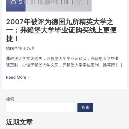
所
精
英
2007年被评为德国九所精英大学之
大
一：弗赖堡大学毕业证购买线上更便
学
之
捷！
一：
德国毕业证办理
弗
赖
弗赖堡大学文凭购买，弗赖堡大学毕业证购买，弗赖堡大学毕业
堡
证定制，办理弗赖堡大学文凭，弗赖堡大学学位定制，推荐德 […]
大
学
Read More »
毕
业
证
搜索
购
买
搜索
线
上
近期文章
更