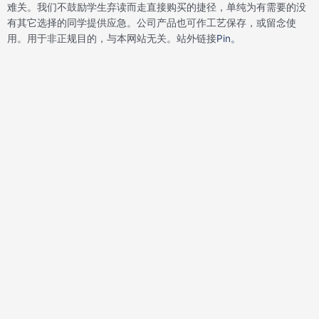
k
n
s
难关。我们不鼓励学生弃读而走直接购买的捷径，单纯为有需要的没
t
有其它选择的同学提供应急。公司产品也可作工艺保存，或留念使
用。用于非正规目的，与本网站无关。站外链接
Pin。