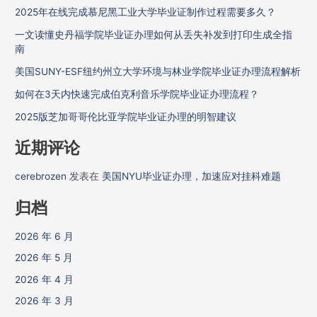
便
2025年在线完成慕尼黑工业大学毕业证制作过程需要多久？
捷！
一文读懂史丹福学院毕业证办理如何从丢失补发到打印生成全指
南
美国SUNY-ESF纽约州立大学环境与林业学院毕业证办理流程解析
如何在3天内快速完成伯克利音乐学院毕业证办理流程？
2025版芝加哥哥伦比亚学院毕业证办理的明智建议
近期评论
cerebrozen
发表在
美国NYU毕业证办理，加速应对挂科难题
归档
2026 年 6 月
2026 年 5 月
2026 年 4 月
2026 年 3 月