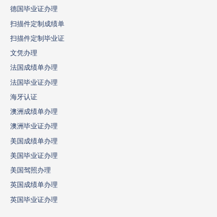
德国毕业证办理
扫描件定制成绩单
扫描件定制毕业证
文凭办理
法国成绩单办理
法国毕业证办理
海牙认证
澳洲成绩单办理
澳洲毕业证办理
美国成绩单办理
美国毕业证办理
美国驾照办理
英国成绩单办理
英国毕业证办理