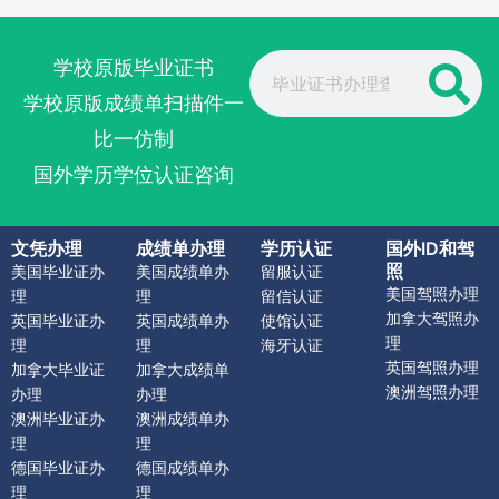
Search
学校原版毕业证书
学校原版成绩单扫描件一
比一仿制
国外学历学位认证咨询
文凭办理
成绩单办理
学历认证
国外ID和驾
照
美国毕业证办
美国成绩单办
留服认证
美国驾照办理
理
理
留信认证
加拿大驾照办
英国毕业证办
英国成绩单办
使馆认证
理
理
理
海牙认证
英国驾照办理
加拿大毕业证
加拿大成绩单
澳洲驾照办理
办理
办理
澳洲毕业证办
澳洲成绩单办
理
理
德国毕业证办
德国成绩单办
理
理