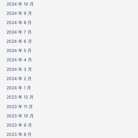
2024 年 10 月
2024 年 9 月
2024 年 8 月
2024 年 7 月
2024 年 6 月
2024 年 5 月
2024 年 4 月
2024 年 3 月
2024 年 2 月
2024 年 1 月
2023 年 12 月
2023 年 11 月
2023 年 10 月
2023 年 9 月
2023 年 8 月