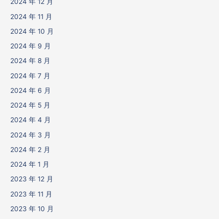
2024 年 12 月
2024 年 11 月
2024 年 10 月
2024 年 9 月
2024 年 8 月
2024 年 7 月
2024 年 6 月
2024 年 5 月
2024 年 4 月
2024 年 3 月
2024 年 2 月
2024 年 1 月
2023 年 12 月
2023 年 11 月
2023 年 10 月