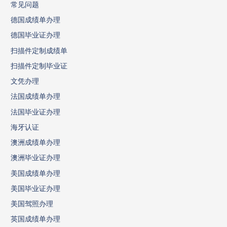
常见问题
德国成绩单办理
德国毕业证办理
扫描件定制成绩单
扫描件定制毕业证
文凭办理
法国成绩单办理
法国毕业证办理
海牙认证
澳洲成绩单办理
澳洲毕业证办理
美国成绩单办理
美国毕业证办理
美国驾照办理
英国成绩单办理