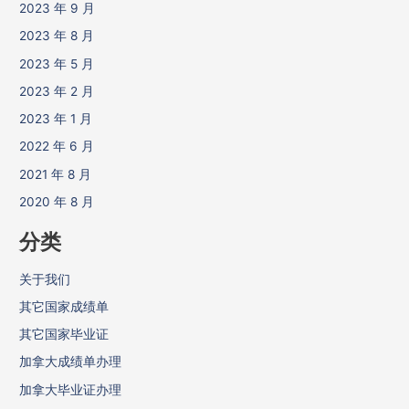
2023 年 9 月
2023 年 8 月
2023 年 5 月
2023 年 2 月
2023 年 1 月
2022 年 6 月
2021 年 8 月
2020 年 8 月
分类
关于我们
其它国家成绩单
其它国家毕业证
加拿大成绩单办理
加拿大毕业证办理