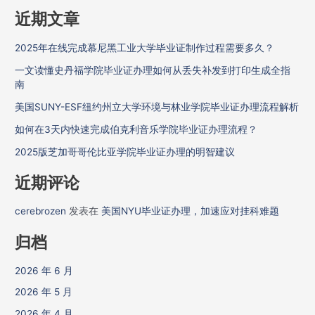
Diploma
近期文章
2025年在线完成慕尼黑工业大学毕业证制作过程需要多久？
一文读懂史丹福学院毕业证办理如何从丢失补发到打印生成全指
南
美国SUNY-ESF纽约州立大学环境与林业学院毕业证办理流程解析
如何在3天内快速完成伯克利音乐学院毕业证办理流程？
2025版芝加哥哥伦比亚学院毕业证办理的明智建议
近期评论
cerebrozen
发表在
美国NYU毕业证办理，加速应对挂科难题
归档
2026 年 6 月
2026 年 5 月
2026 年 4 月