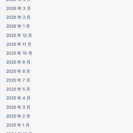
2026 年 3 月
2026 年 2 月
2026 年 1 月
2025 年 12 月
2025 年 11 月
2025 年 10 月
2025 年 9 月
2025 年 8 月
2025 年 7 月
2025 年 5 月
2025 年 4 月
2025 年 3 月
2025 年 2 月
2025 年 1 月