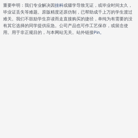
b
t
e
e
重要申明：我们专业解决因
挂科
或辍学导致无证，或毕业时间太久，
o
e
d
r
o
r
i
e
毕业证丢失等难题。原版精度还原仿制，已帮助成千上万的学生渡过
k
n
s
难关。我们不鼓励学生弃读而走直接购买的捷径，单纯为有需要的没
t
有其它选择的同学提供应急。公司产品也可作工艺保存，或留念使
用。用于非正规目的，与本网站无关。站外链接
Pin。