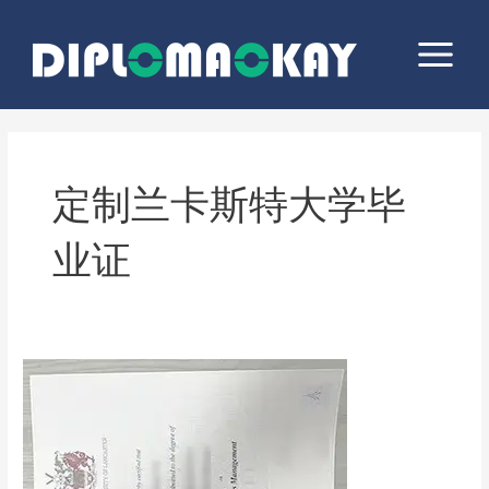
跳
Main
至
Menu
内
容
定制兰卡斯特大学毕
业证
兰
卡
斯
特
大