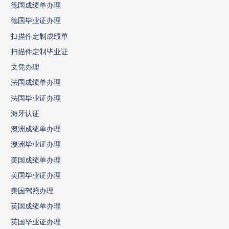
德国成绩单办理
德国毕业证办理
扫描件定制成绩单
扫描件定制毕业证
文凭办理
法国成绩单办理
法国毕业证办理
海牙认证
澳洲成绩单办理
澳洲毕业证办理
美国成绩单办理
美国毕业证办理
美国驾照办理
英国成绩单办理
英国毕业证办理