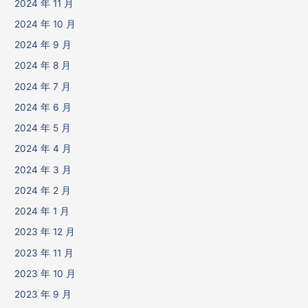
2024 年 11 月
2024 年 10 月
2024 年 9 月
2024 年 8 月
2024 年 7 月
2024 年 6 月
2024 年 5 月
2024 年 4 月
2024 年 3 月
2024 年 2 月
2024 年 1 月
2023 年 12 月
2023 年 11 月
2023 年 10 月
2023 年 9 月