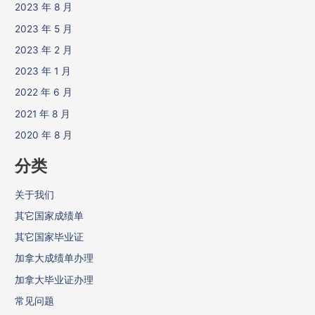
2023 年 8 月
2023 年 5 月
2023 年 2 月
2023 年 1 月
2022 年 6 月
2021 年 8 月
2020 年 8 月
分类
关于我们
其它国家成绩单
其它国家毕业证
加拿大成绩单办理
加拿大毕业证办理
常见问题