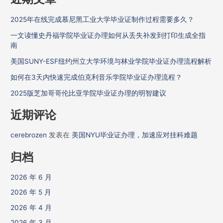
证！
2025年在线完成慕尼黑工业大学毕业证制作过程需要多久？
一文读懂史丹福学院毕业证办理如何从丢失补发到打印生成全指
南
美国SUNY-ESF纽约州立大学环境与林业学院毕业证办理流程解析
如何在3天内快速完成伯克利音乐学院毕业证办理流程？
2025版芝加哥哥伦比亚学院毕业证办理的明智建议
近期评论
cerebrozen
发表在
美国NYU毕业证办理，加速应对挂科难题
归档
2026 年 6 月
2026 年 5 月
2026 年 4 月
2026 年 3 月