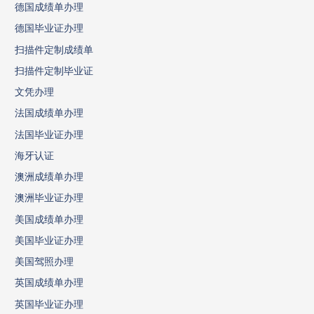
德国成绩单办理
德国毕业证办理
扫描件定制成绩单
扫描件定制毕业证
文凭办理
法国成绩单办理
法国毕业证办理
海牙认证
澳洲成绩单办理
澳洲毕业证办理
美国成绩单办理
美国毕业证办理
美国驾照办理
英国成绩单办理
英国毕业证办理