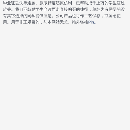
o
r
i
e
毕业证丢失等难题。原版精度还原仿制，已帮助成千上万的学生渡过
k
n
s
难关。我们不鼓励学生弃读而走直接购买的捷径，单纯为有需要的没
t
有其它选择的同学提供应急。公司产品也可作工艺保存，或留念使
用。用于非正规目的，与本网站无关。站外链接
Pin。