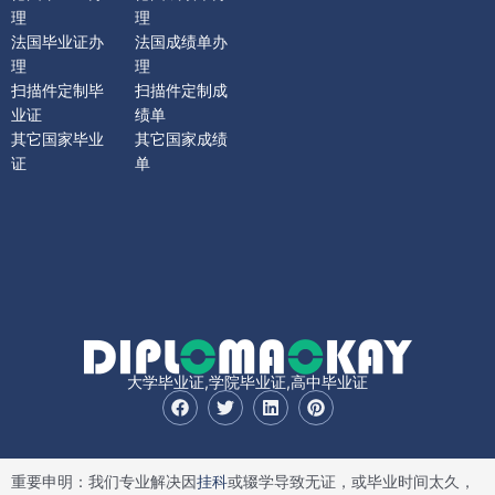
理
理
法国毕业证办
法国成绩单办
理
理
扫描件定制毕
扫描件定制成
业证
绩单
其它国家毕业
其它国家成绩
证
单
大学毕业证,学院毕业证,高中毕业证
F
T
L
P
a
w
i
i
c
i
n
n
e
t
k
t
b
t
e
e
重要申明：我们专业解决因
挂科
或辍学导致无证，或毕业时间太久，
o
e
d
r