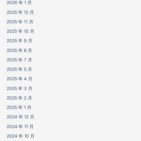
2026 年 1 月
2025 年 12 月
2025 年 11 月
2025 年 10 月
2025 年 9 月
2025 年 8 月
2025 年 7 月
2025 年 5 月
2025 年 4 月
2025 年 3 月
2025 年 2 月
2025 年 1 月
2024 年 12 月
2024 年 11 月
2024 年 10 月