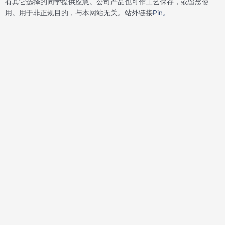
有其它选择的同学提供应急。公司产品也可作工艺保存，或留念使
用。用于非正规目的，与本网站无关。站外链接
Pin。