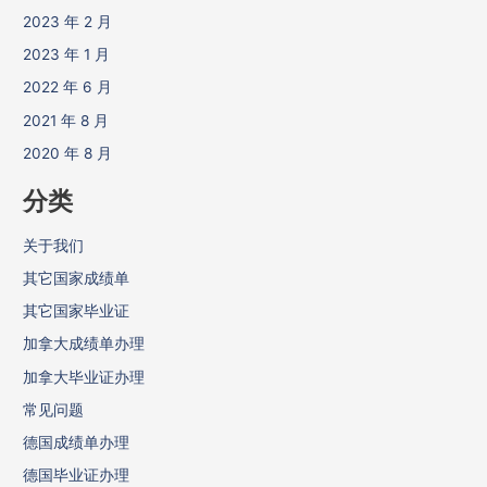
2023 年 2 月
2023 年 1 月
2022 年 6 月
2021 年 8 月
2020 年 8 月
分类
关于我们
其它国家成绩单
其它国家毕业证
加拿大成绩单办理
加拿大毕业证办理
常见问题
德国成绩单办理
德国毕业证办理