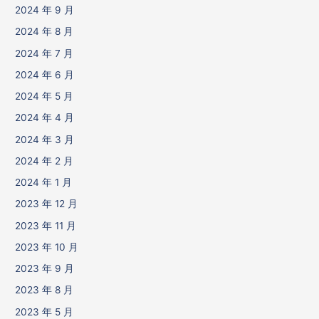
2024 年 9 月
2024 年 8 月
2024 年 7 月
2024 年 6 月
2024 年 5 月
2024 年 4 月
2024 年 3 月
2024 年 2 月
2024 年 1 月
2023 年 12 月
2023 年 11 月
2023 年 10 月
2023 年 9 月
2023 年 8 月
2023 年 5 月