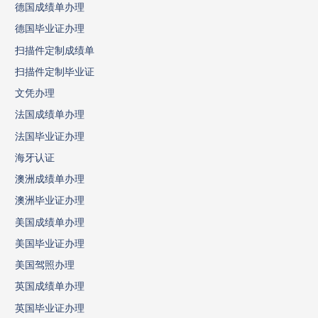
德国成绩单办理
德国毕业证办理
扫描件定制成绩单
扫描件定制毕业证
文凭办理
法国成绩单办理
法国毕业证办理
海牙认证
澳洲成绩单办理
澳洲毕业证办理
美国成绩单办理
美国毕业证办理
美国驾照办理
英国成绩单办理
英国毕业证办理