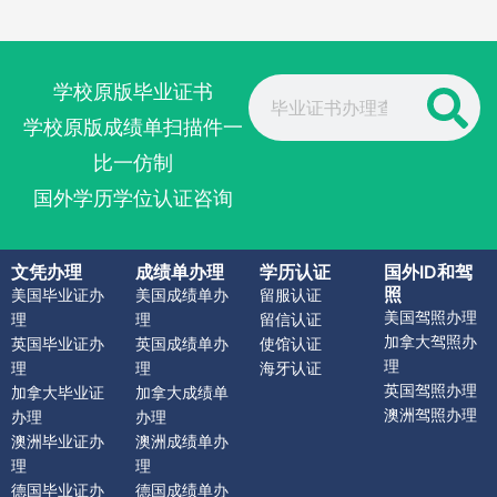
Search
学校原版毕业证书
学校原版成绩单扫描件一
比一仿制
国外学历学位认证咨询
文凭办理
成绩单办理
学历认证
国外ID和驾
照
美国毕业证办
美国成绩单办
留服认证
美国驾照办理
理
理
留信认证
加拿大驾照办
英国毕业证办
英国成绩单办
使馆认证
理
理
理
海牙认证
英国驾照办理
加拿大毕业证
加拿大成绩单
澳洲驾照办理
办理
办理
澳洲毕业证办
澳洲成绩单办
理
理
德国毕业证办
德国成绩单办