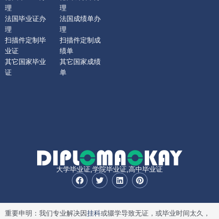
理
理
法国毕业证办
法国成绩单办
理
理
扫描件定制毕
扫描件定制成
业证
绩单
其它国家毕业
其它国家成绩
证
单
大学毕业证,学院毕业证,高中毕业证
F
T
L
P
a
w
i
i
c
i
n
n
e
t
k
t
b
t
e
e
重要申明：我们专业解决因
挂科
或辍学导致无证，或毕业时间太久，
o
e
d
r