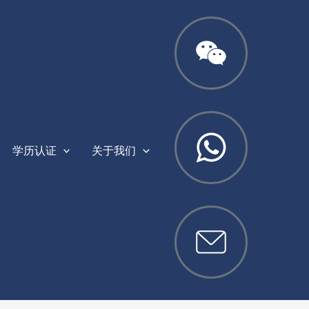
学历认证
关于我们