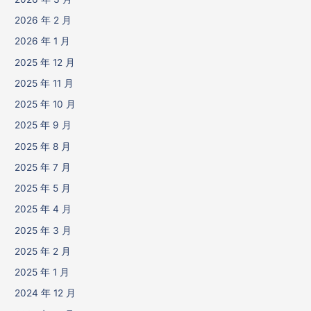
2026 年 2 月
2026 年 1 月
2025 年 12 月
2025 年 11 月
2025 年 10 月
2025 年 9 月
2025 年 8 月
2025 年 7 月
2025 年 5 月
2025 年 4 月
2025 年 3 月
2025 年 2 月
2025 年 1 月
2024 年 12 月