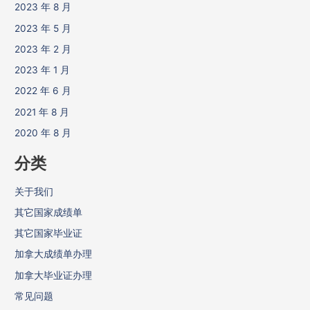
2023 年 8 月
2023 年 5 月
2023 年 2 月
2023 年 1 月
2022 年 6 月
2021 年 8 月
2020 年 8 月
分类
关于我们
其它国家成绩单
其它国家毕业证
加拿大成绩单办理
加拿大毕业证办理
常见问题