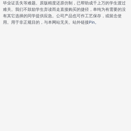
o
r
i
e
毕业证丢失等难题。原版精度还原仿制，已帮助成千上万的学生渡过
k
n
s
难关。我们不鼓励学生弃读而走直接购买的捷径，单纯为有需要的没
t
有其它选择的同学提供应急。公司产品也可作工艺保存，或留念使
用。用于非正规目的，与本网站无关。站外链接
Pin。