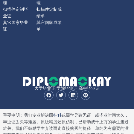
理
理
扫描件定制毕
扫描件定制成
业证
绩单
其它国家毕业
其它国家成绩
证
单
大学毕业证,学院毕业证,高中毕业证
F
T
L
P
a
w
i
i
c
i
n
n
e
t
k
t
b
t
e
e
重要申明：我们专业解决因
挂科
或辍学导致无证，或毕业时间太久，
o
e
d
r
o
r
i
e
毕业证丢失等难题。原版精度还原仿制，已帮助成千上万的学生渡过
k
n
s
难关。我们不鼓励学生弃读而走直接购买的捷径，单纯为有需要的没
t