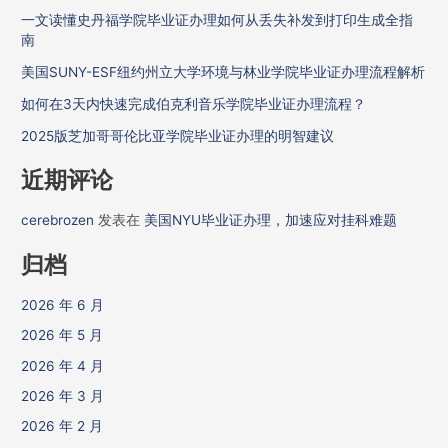
一文读懂史丹福学院毕业证办理如何从丢失补发到打印生成全指
南
美国SUNY-ESF纽约州立大学环境与林业学院毕业证办理流程解析
如何在3天内快速完成伯克利音乐学院毕业证办理流程？
2025版芝加哥哥伦比亚学院毕业证办理的明智建议
近期评论
cerebrozen
发表在
美国NYU毕业证办理，加速应对挂科难题
归档
2026 年 6 月
2026 年 5 月
2026 年 4 月
2026 年 3 月
2026 年 2 月