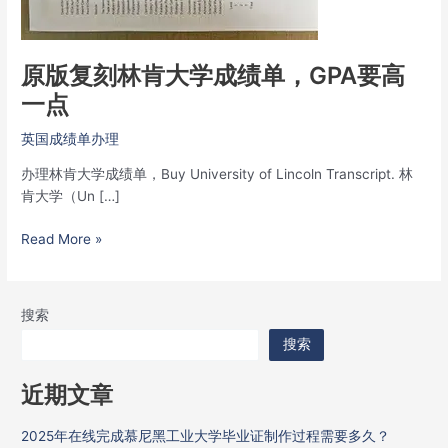
成
绩
单，
原版复刻林肯大学成绩单，GPA要高
GPA
一点
要
高
英国成绩单办理
一
点
办理林肯大学成绩单，Buy University of Lincoln Transcript. 林
肯大学（Un […]
Read More »
搜索
搜索
近期文章
2025年在线完成慕尼黑工业大学毕业证制作过程需要多久？