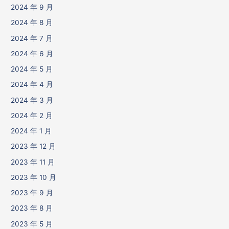
2024 年 9 月
2024 年 8 月
2024 年 7 月
2024 年 6 月
2024 年 5 月
2024 年 4 月
2024 年 3 月
2024 年 2 月
2024 年 1 月
2023 年 12 月
2023 年 11 月
2023 年 10 月
2023 年 9 月
2023 年 8 月
2023 年 5 月