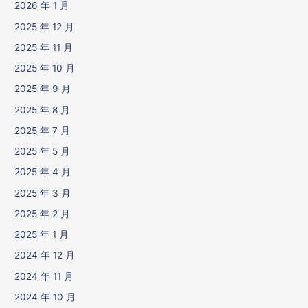
2026 年 1 月
2025 年 12 月
2025 年 11 月
2025 年 10 月
2025 年 9 月
2025 年 8 月
2025 年 7 月
2025 年 5 月
2025 年 4 月
2025 年 3 月
2025 年 2 月
2025 年 1 月
2024 年 12 月
2024 年 11 月
2024 年 10 月