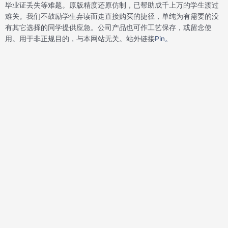
o
r
i
e
毕业证丢失等难题。原版精度还原仿制，已帮助成千上万的学生渡过
k
n
s
难关。我们不鼓励学生弃读而走直接购买的捷径，单纯为有需要的没
t
有其它选择的同学提供应急。公司产品也可作工艺保存，或留念使
用。用于非正规目的，与本网站无关。站外链接
Pin。