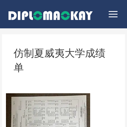
跳
Main
至
Menu
内
容
仿制夏威夷大学成绩
单
急
需
办
理
一