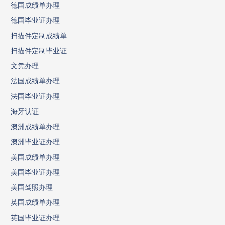
德国成绩单办理
德国毕业证办理
扫描件定制成绩单
扫描件定制毕业证
文凭办理
法国成绩单办理
法国毕业证办理
海牙认证
澳洲成绩单办理
澳洲毕业证办理
美国成绩单办理
美国毕业证办理
美国驾照办理
英国成绩单办理
英国毕业证办理