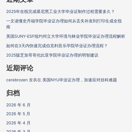
2025年在线完成慕尼黑工业大学毕业证制作过程需要多久？
一文读懂史丹福学院毕业证办理如何从丢失补发到打印生成全指
南
美国SUNY-ESF纽约州立大学环境与林业学院毕业证办理流程解析
如何在3天内快速完成伯克利音乐学院毕业证办理流程？
2025版芝加哥哥伦比亚学院毕业证办理的明智建议
近期评论
cerebrozen
发表在
美国NYU毕业证办理，加速应对挂科难题
归档
2026 年 6 月
2026 年 5 月
2026 年 4 月
2026 年 3 月