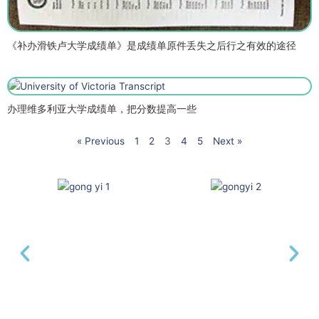
《补办滑铁卢大学成绩单》是成绩单原件丢失之后行之有效的途径
办理维多利亚大学成绩单，把分数提高一些
« Previous
1
2
3
4
5
Next »