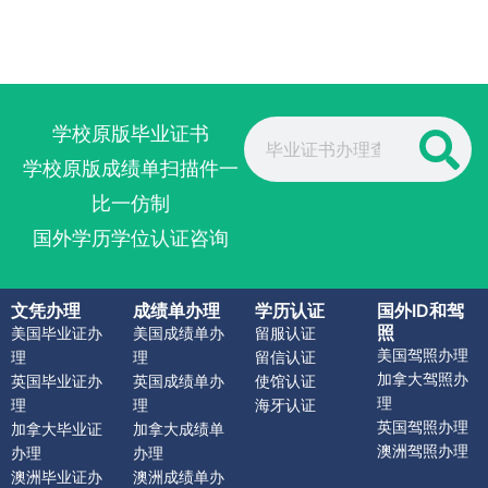
Search
学校原版毕业证书
学校原版成绩单扫描件一
比一仿制
国外学历学位认证咨询
文凭办理
成绩单办理
学历认证
国外ID和驾
照
美国毕业证办
美国成绩单办
留服认证
美国驾照办理
理
理
留信认证
加拿大驾照办
英国毕业证办
英国成绩单办
使馆认证
理
理
理
海牙认证
英国驾照办理
加拿大毕业证
加拿大成绩单
澳洲驾照办理
办理
办理
澳洲毕业证办
澳洲成绩单办