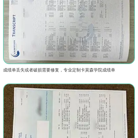
成绩单丢失或者破损需要修复，专业定制卡莫森学院成绩单