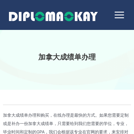
跳
Main
至
Menu
内
容
加拿大成绩单办理
加拿大成绩单办理和购买，在线办理是最快的方式。如果您需要定制
或是补办一份加拿大成绩单，只需要给到我们您需要的学位，专业，
毕业时间和定制的GPA，我们会根据该专业在官网的要求，来安排对