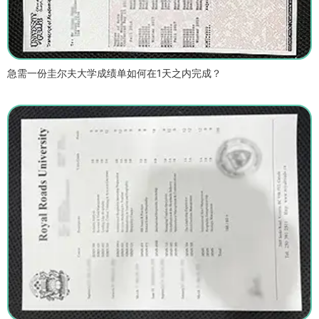
急需一份圭尔夫大学成绩单如何在1天之内完成？