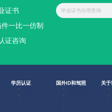
Search
业证书
描件一比一仿制
认证咨询
学历认证
国外ID和驾照
关于
理
留服认证
美国驾照办理
理
留信认证
加拿大驾照办理
办
使馆认证
英国驾照办理
海牙认证
澳洲驾照办理