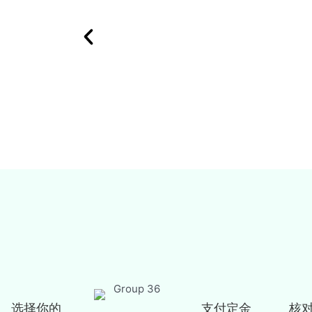
选择你的
支付定金
核