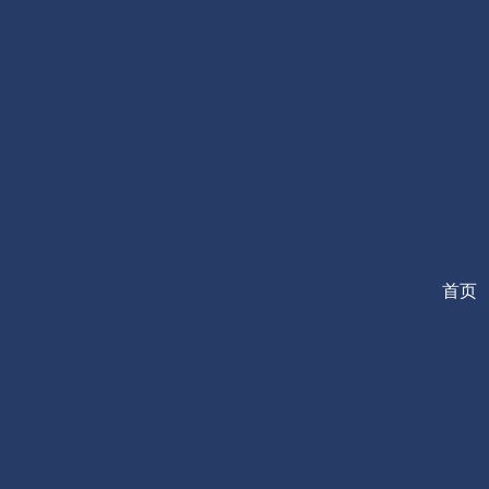
跳
至
内
容
首页