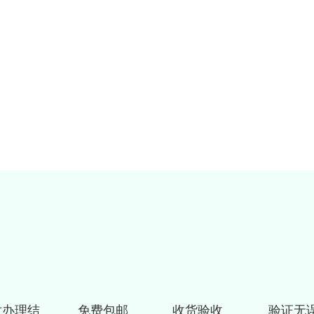
对办理结
免费包邮
收货验收
验证无