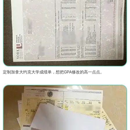
定制加拿大约克大学成绩单，想把GPA修改的高一点点。