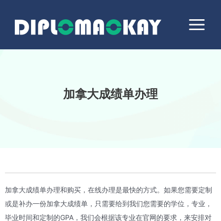
跳
Main
至
Menu
内
容
加拿大成绩单办理
加拿大成绩单办理和购买，在线办理是最快的方式。如果您需要定制
或是补办一份加拿大成绩单，只需要给到我们您需要的学位，专业，
毕业时间和定制的GPA，我们会根据该专业在官网的要求，来安排对