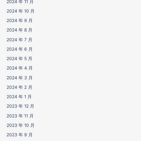
2024 年 11 月
2024 年 10 月
2024 年 9 月
2024 年 8 月
2024 年 7 月
2024 年 6 月
2024 年 5 月
2024 年 4 月
2024 年 3 月
2024 年 2 月
2024 年 1 月
2023 年 12 月
2023 年 11 月
2023 年 10 月
2023 年 9 月