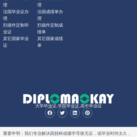
理
理
法国毕业证办
法国成绩单办
理
理
扫描件定制毕
扫描件定制成
业证
绩单
其它国家毕业
其它国家成绩
证
单
大学毕业证,学院毕业证,高中毕业证
F
T
L
P
a
w
i
i
c
i
n
n
e
t
k
t
b
t
e
e
重要申明：我们专业解决因
挂科
或辍学导致无证，或毕业时间太久，
o
e
d
r