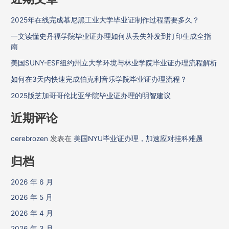
2025年在线完成慕尼黑工业大学毕业证制作过程需要多久？
一文读懂史丹福学院毕业证办理如何从丢失补发到打印生成全指
南
美国SUNY-ESF纽约州立大学环境与林业学院毕业证办理流程解析
如何在3天内快速完成伯克利音乐学院毕业证办理流程？
2025版芝加哥哥伦比亚学院毕业证办理的明智建议
近期评论
cerebrozen
发表在
美国NYU毕业证办理，加速应对挂科难题
归档
2026 年 6 月
2026 年 5 月
2026 年 4 月
2026 年 3 月