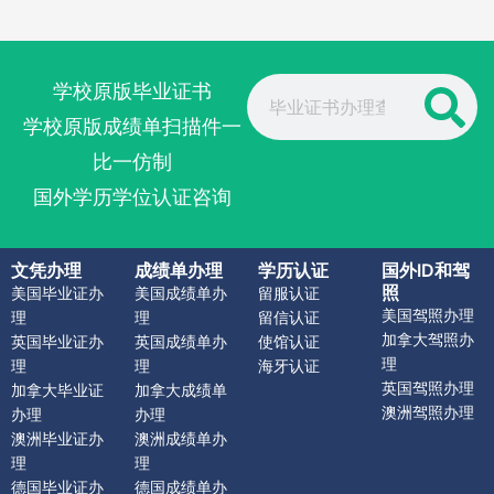
Search
学校原版毕业证书
学校原版成绩单扫描件一
比一仿制
国外学历学位认证咨询
文凭办理
成绩单办理
学历认证
国外ID和驾
照
美国毕业证办
美国成绩单办
留服认证
美国驾照办理
理
理
留信认证
加拿大驾照办
英国毕业证办
英国成绩单办
使馆认证
理
理
理
海牙认证
英国驾照办理
加拿大毕业证
加拿大成绩单
澳洲驾照办理
办理
办理
澳洲毕业证办
澳洲成绩单办
理
理
德国毕业证办
德国成绩单办