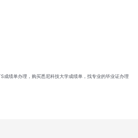
TS成绩单办理，购买悉尼科技大学成绩单，找专业的毕业证办理