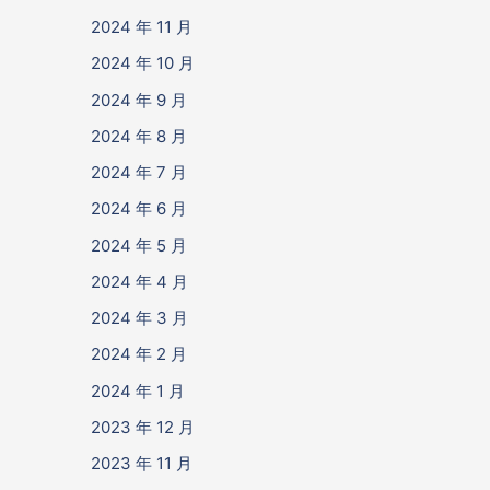
2024 年 11 月
2024 年 10 月
2024 年 9 月
2024 年 8 月
2024 年 7 月
2024 年 6 月
2024 年 5 月
2024 年 4 月
2024 年 3 月
2024 年 2 月
2024 年 1 月
2023 年 12 月
2023 年 11 月