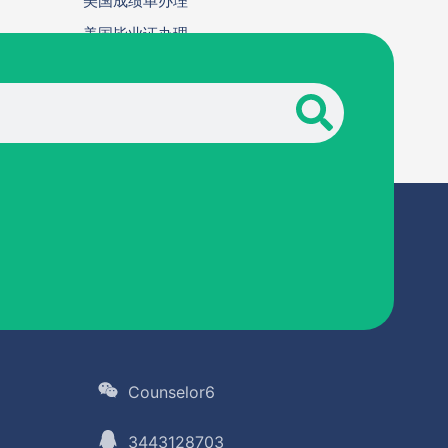
美国成绩单办理
美国毕业证办理
美国驾照办理
英国成绩单办理
英国毕业证办理
Counselor6
3443128703