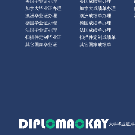
英国毕业证办理
英国成绩单办理
加拿大毕业证办理
加拿大成绩单办理
澳洲毕业证办理
澳洲成绩单办理
德国毕业证办理
德国成绩单办理
法国毕业证办理
法国成绩单办理
扫描件定制毕业证
扫描件定制成绩单
其它国家毕业证
其它国家成绩单
大学毕业证,