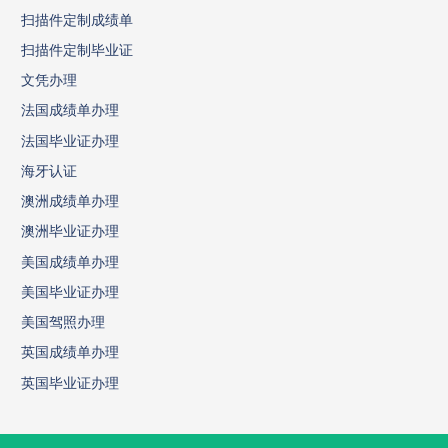
扫描件定制成绩单
扫描件定制毕业证
文凭办理
法国成绩单办理
法国毕业证办理
海牙认证
澳洲成绩单办理
澳洲毕业证办理
美国成绩单办理
美国毕业证办理
美国驾照办理
英国成绩单办理
英国毕业证办理