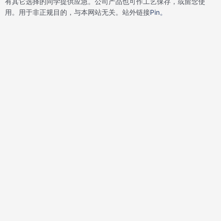
有其它选择的同学提供应急。公司产品也可作工艺保存，或留念使
用。用于非正规目的，与本网站无关。站外链接
Pin。