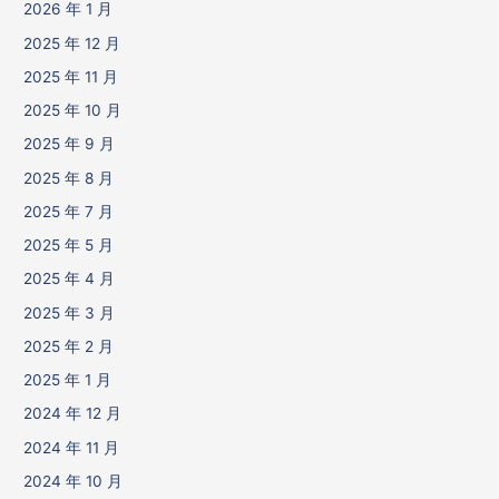
2026 年 1 月
2025 年 12 月
2025 年 11 月
2025 年 10 月
2025 年 9 月
2025 年 8 月
2025 年 7 月
2025 年 5 月
2025 年 4 月
2025 年 3 月
2025 年 2 月
2025 年 1 月
2024 年 12 月
2024 年 11 月
2024 年 10 月