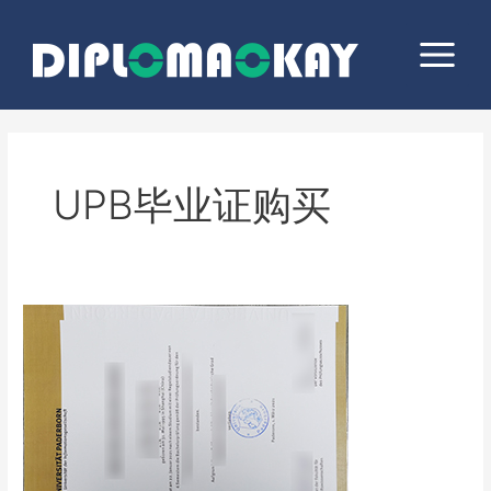
跳
Main
至
Menu
内
容
UPB毕业证购买
软
件
工
程
名
列
德
国