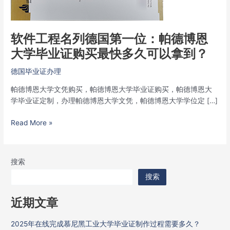
第
一
位：
软件工程名列德国第一位：帕德博恩
帕
大学毕业证购买最快多久可以拿到？
德
博
德国毕业证办理
恩
大
帕德博恩大学文凭购买，帕德博恩大学毕业证购买，帕德博恩大
学
学毕业证定制，办理帕德博恩大学文凭，帕德博恩大学学位定 […]
毕
业
Read More »
证
购
买
搜索
最
搜索
快
多
近期文章
久
可
以
2025年在线完成慕尼黑工业大学毕业证制作过程需要多久？